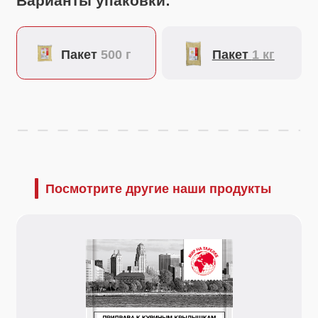
Посмотрите другие наши продукты
16 г.
50 г.
Приправа к куриным крылышкам
Уни
Специальная смесь для маринования и
Улуч