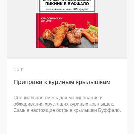
обжаривания хрустящих куриных крылышек.
запе
Самые настоящие острые крылышки Буффало.
при 
Узнать подробнее
Остались вопросы