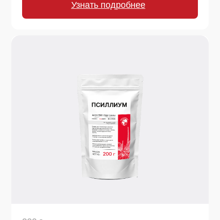
200 г.
Псиллиум
Псиллиум (шелуха подорожника) - натуральный
источник растворимой клетчатки. Используется в
диетическом питании и выпечке (как загуститель).