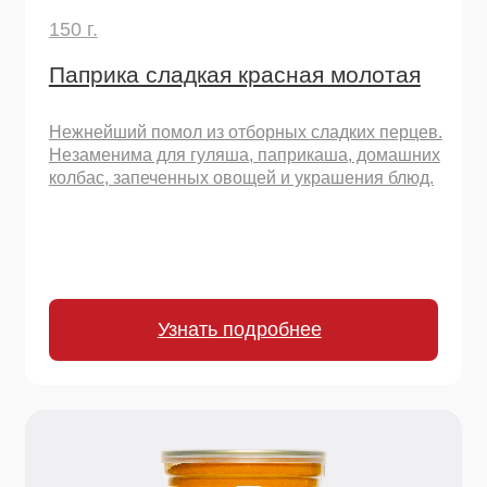
210 г.
Куркума молотая
Золотая специя Востока! Основа карри, придает
теплый вкус и цвет плову, чечевице, овощным
рагу, смузи и даже выпечке.
Узнать подробнее