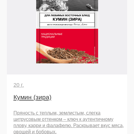
380 г.
Перец черный горошек
Интенсивный аромат и сбалансированная
острота в каждой горошине. Незаменим для
свежего помола, придания глубины супам,
маринадам для мяса и овощным рагу
Узнать подробнее