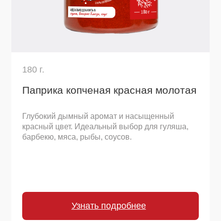
570 г.
Кунжут белый
Ореховый вкус и хрустящая текстура. Для
салатов, выпечки, панировки, восточных блюд,
посыпки.
Узнать подробнее