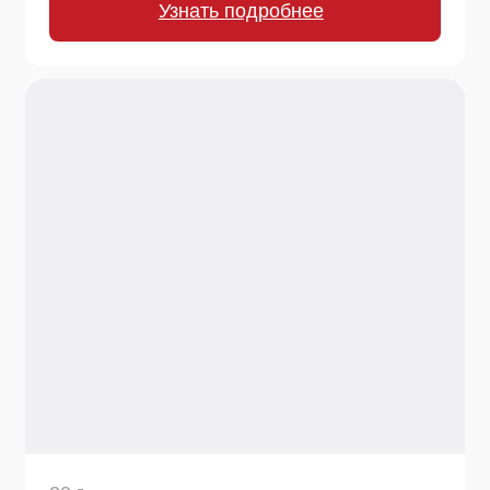
20 г.
Перец черный молотый
Универсальная острота и аромат для готовых
блюд, салатов, супов, мяса, птицы и рыбы.