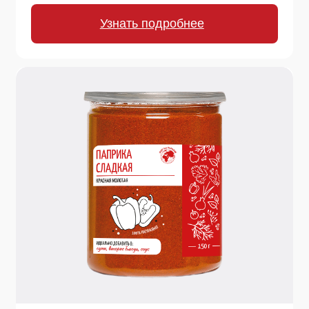
Золотая специя Востока! Основа карри, придает
теплый вкус и цвет плову, чечевице, овощным
рагу, смузи и даже выпечке.
Узнать подробнее