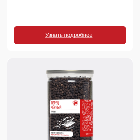
170 г.
Перец черный горошек
Интенсивный аромат и сбалансированная
острота в каждой горошине. Незаменим для
свежего помола, придания глубины супам,
маринадам для мяса и овощным рагу