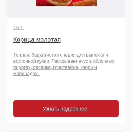
18 г.
Паприка красная молотая
Нежнейший помол из отборных сладких перцев.
Незаменима для гуляша, паприкаша, домашних
колбас, запеченных овощей и украшения блюд.