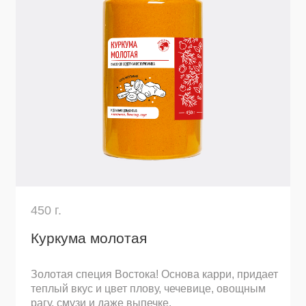
170 г.
Корица молотая
Теплая, бархатистая специя для выпечки и
восточной кухни. Раскрывает вкус в яблочных
пирогах, овсянке, глинтвейне, карри и
маринадах.