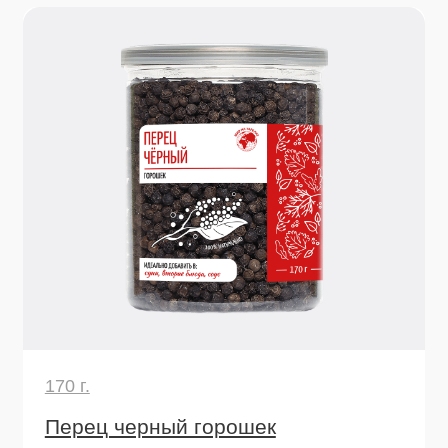
140 г.
Паприка сладкая красная кусочки
Вяленые ломтики сладкого перца – вкус и
текстура свежего в сушеном виде. Добавляйте в
супы, рагу и соусы: они оживут при готовке,
подарив блюду летний шарм.
Узнать подробнее