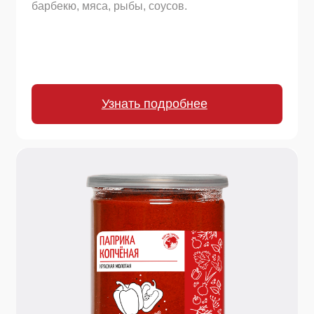
250 г.
Имбирь
Пряное тепло в каждой щепотке! Ароматный
острый порошок для согревающих напитков,
изысканной выпечки, аппетитного мяса, карри и
маринадов. Ваш секрет яркого вкуса.
Узнать подробнее