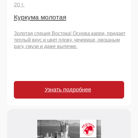
Пряность с теплым, землистым, слегка
цитрусовым оттенком – ключ к аутентичному
плову, карри и фалафелю. Раскрывает вкус мяса,
овощей и бобовых.
Узнать подробнее