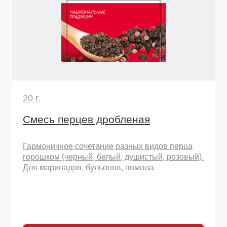
20 г.
Куркума молотая
Золотая специя Востока! Основа карри, придает
теплый вкус и цвет плову, чечевице, овощным
рагу, смузи и даже выпечке.