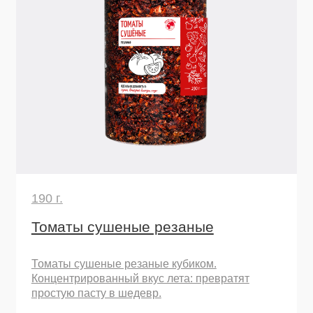
550 г.
Смесь сушеных овощей "Морковь,
лук"
Натуральная основа для бульонов, супов,
соусов, рагу. Придает насыщенный вкус и
аромат.
Узнать подробнее