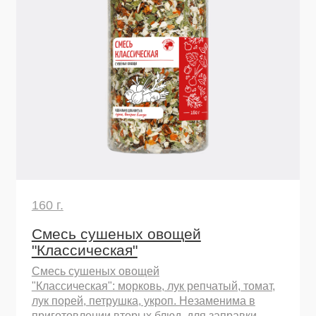
450 г.
Смесь сушеных овощей
"Классическая"
Смесь сушеных овощей
"Классическая": морковь, лук репчатый, томат,
лук порей, петрушка, укроп. Незаменима в
приготовлении вторых блюд, для заправки
борща и других супов