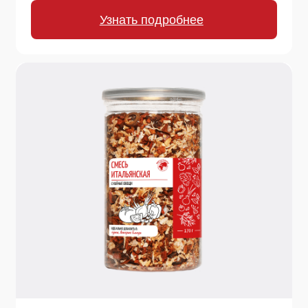
Смесь сушеных овощей
"Классическая": морковь, лук репчатый, томат,
лук порей, петрушка, укроп. Незаменима в
приготовлении вторых блюд, для заправки
борща и других супов
Узнать подробнее