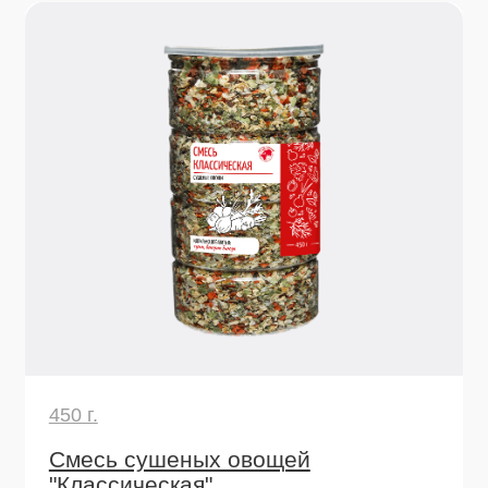
250 г.
Лук жареный сушеный
Вкус жареного лука без хлопот! Готовый
хрустящий топпинг для картофеля, супов,
стейков, салатов, бургеров и хот-догов.
Узнать подробнее