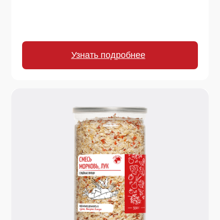
270 г.
Смесь сушеных овощей "Морковь,
лук"
Натуральная основа для бульонов, супов,
соусов, рагу. Придает насыщенный вкус и
аромат.