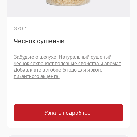
330 г.
Лук жареный сушеный
Вкус жареного лука без хлопот! Готовый
хрустящий топпинг для картофеля, супов,
стейков, салатов, бургеров и хот-догов.