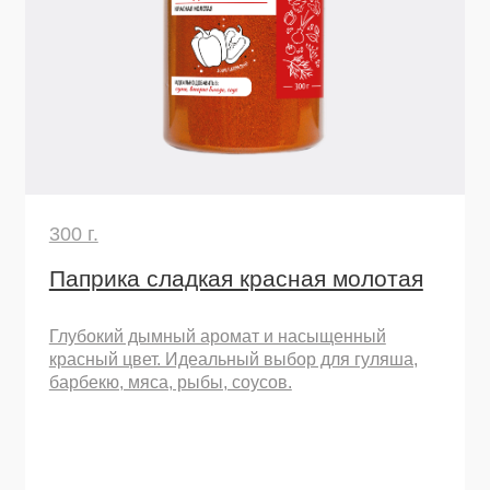
барбекю, мяса, рыбы, соусов.
барб
Узнать подробнее
Остались вопросы
или хотите начать