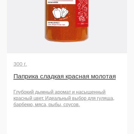
барбекю, мяса, рыбы, соусов.
барб
Узнать подробнее
Остались вопросы
или хотите начать