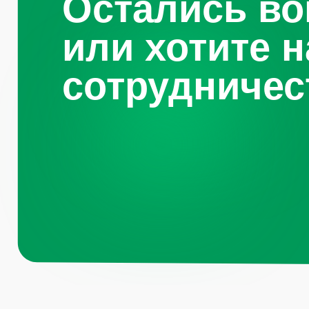
Навигация по 
Санкт-
Петербург, Октябрьская
набережная, д.104
Каталог
О компании
+7 (812) 441-37-23
Преимущества
Пн - Пт: 9:00-18:00