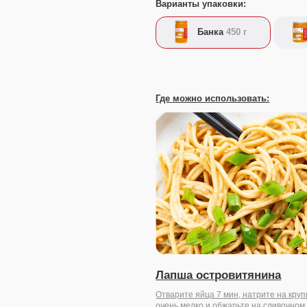
Где можно использовать:
Лапша островитянина
Отварите яйца 7 мин, натрите на крупной тёрке, лук ре
очень мелко и обжарьте на сливочном масле с...
20 минут