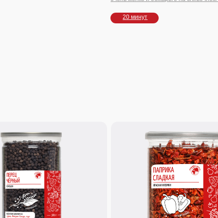
140 г.
орошек
Паприка сладкая красная кусочки
и сбалансированная
Вяленые ломтики сладкого перца – вкус и
ошине. Незаменим для
текстура свежего в сушеном виде. Добавляйте
ания глубины супам,
в супы, рагу и соусы: они оживут при готовке,
и овощным рагу
подарив блюду летний шарм.