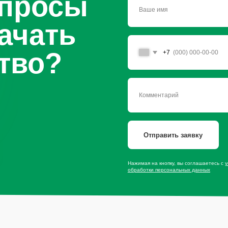
Нажимая на кнопку, вы соглашаетесь с
условиями политики
обработки персональных данных
сайту
Продукция
Мы в со
Приправы
Специи
Травы
* — принадлеж
экстремистско