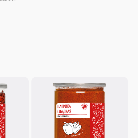
150 г.
Паприка сладкая красная молотая
Нежнейший помол из отборных сладких
перцев. Незаменима для гуляша, паприкаша,
домашних колбас, запеченных овощей и
украшения блюд.