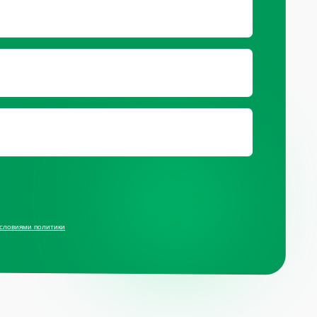
ц.сетях
ит компании Meta, признанной
й и запрещённой на территории РФ