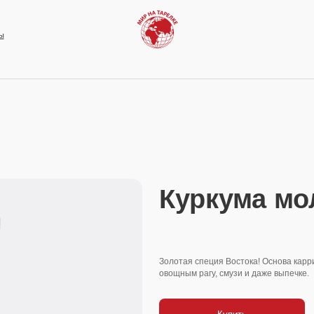
Куркума молотая
Золотая специя Востока! Основа карри, придает теплый в
овощным рагу, смузи и даже выпечке.
Купить