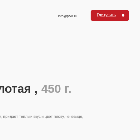
Где купить
info@plvk.ru
 ,
450 г.
кус и цвет плову, чечевице,