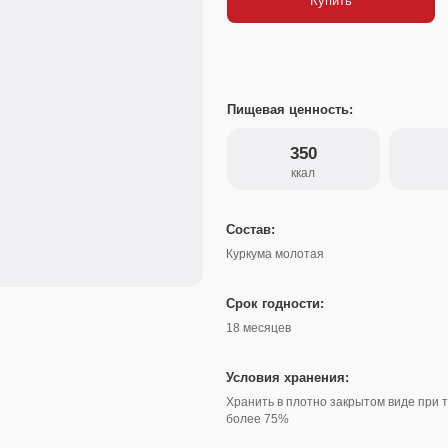
Пищевая ценность:
350
8
ккал
белки
Состав:
Куркума молотая
Срок годности:
18 месяцев
Условия хранения:
Хранить в плотно закрытом виде при температуре не вы
более 75%
Варианты упаковки:
Банка
450 г
Банка
210 г