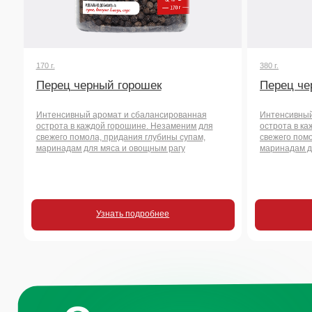
Узнать подробнее
Узнать
Остались воп
или хотите на
сотрудничест