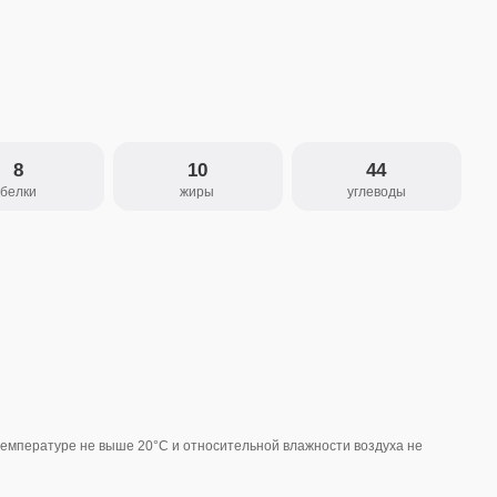
10
44
жиры
углеводы
ше 20°С и относительной влажности воздуха не
Саше-пакет