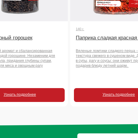
 подробнее
Узнать подробнее
росы
чать
во?
+7
Отправить заявку