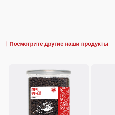
Посмотрите другие наши продукты
170 г.
380 г.
Перец черный горошек
Перец черный г
Интенсивный аромат и сбалансированная
Интенсивный аромат 
острота в каждой горошине. Незаменим для
острота в каждой гор
свежего помола, придания глубины супам,
свежего помола, прид
маринадам для мяса и овощным рагу
маринадам для мяса 