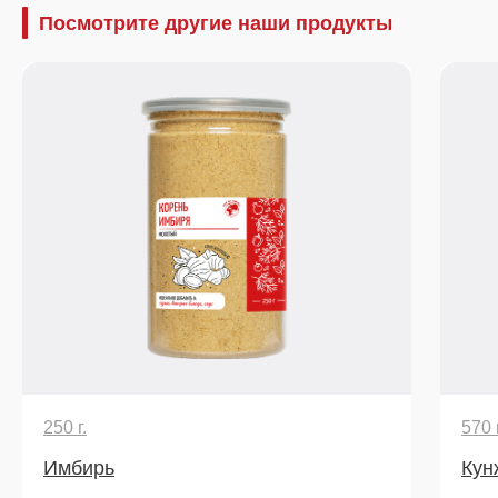
Посмотрите другие наши продукты
250 г.
570 г
Имбирь
Кун