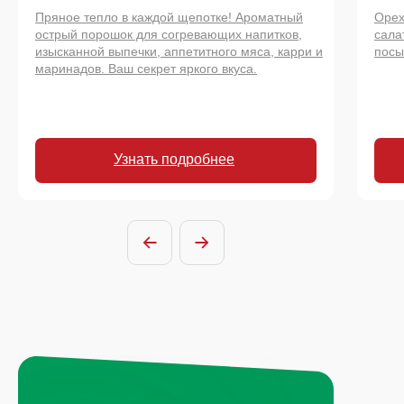
Пряное тепло в каждой щепотке! Ароматный
Орех
острый порошок для согревающих напитков,
сала
изысканной выпечки, аппетитного мяса, карри и
посы
маринадов. Ваш секрет яркого вкуса.
Узнать подробнее