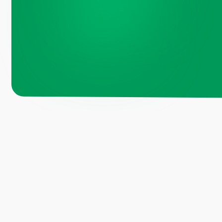
Навигация по 
Санкт-
Петербург, Октябрьская
набережная, д.104
Каталог
О компании
+7 (812) 441-37-23
Преимущества
Пн - Пт: 9:00-18:00
Отзывы
Рецепты
Москва, Рязанский проспект, д.
Контакты
8А стр 14
Блог
+7 (495) 665-01-04