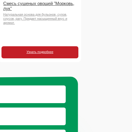
Смесь сушеных овощей "Морковь,
лук"
Натуральная основа для бульонов, супов,
соусов, рагу. Придает насыщенный вкус и
аромат.
Узнать подробнее