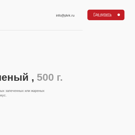
Где купить
info@plvk.ru
шеный ,
500 г.
чных запеченных или жареных
кус.