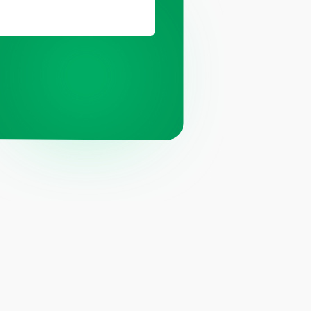
ц.сетях
ит компании Meta, признанной
й и запрещённой на территории РФ