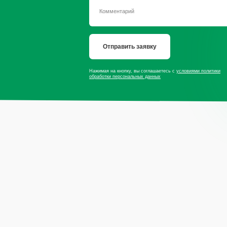
Отправить заявку
Нажимая на кнопку, вы соглашаетесь с
условиями политики
обработки персональных данных
сайту
Продукция
Мы в со
Приправы
Специи
Травы
* — принадлеж
экстремистско
Сушеные овощи