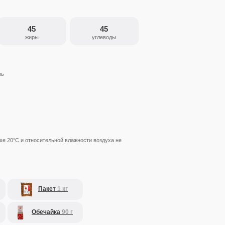
45
45
жиры
углеводы
ль
ше 20°С и относительной влажности воздуха не
Пакет
1 кг
Обечайка
90 г