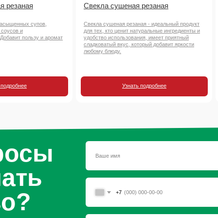
я резаная
Свекла сушеная резаная
насыщенных супов,
Свекла сушеная резаная - идеальный продукт
 соусов и
для тех, кто ценит натуральные ингредиенты и
 Добавит пользу и аромат
удобство использования, имеет приятный
сладковатый вкус, который добавит яркости
любому блюду.
 подробнее
Узнать подробнее
росы
чать
во?
+7