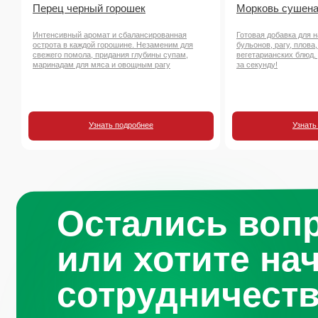
Перец черный горошек
Морковь сушена
Интенсивный аромат и сбалансированная
Готовая добавка для 
острота в каждой горошине. Незаменим для
бульонов, рагу, плова,
свежего помола, придания глубины супам,
вегетарианских блюд.
маринадам для мяса и овощным рагу
за секунду!
Узнать подробнее
Узнать
Остались воп
или хотите на
сотрудничест