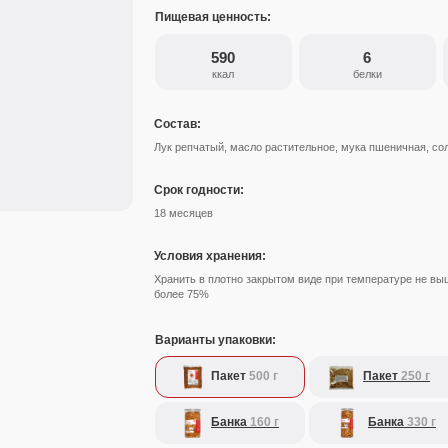
Пищевая ценность:
590
6
ккал
белки
Состав:
Лук репчатый, масло растительное, мука пшеничная, со
Срок годности:
18 месяцев
Условия хранения:
Хранить в плотно закрытом виде при температуре не вы
более 75%
Варианты упаковки:
Пакет
500 г
Пакет
250 г
Банка
160 г
Банка
330 г