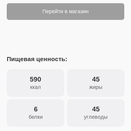
Пищевая ценность:
590
45
ккал
жиры
6
45
белки
углеводы
Состав:
Лук репчатый, масло растительное,
мука пшеничная, соль