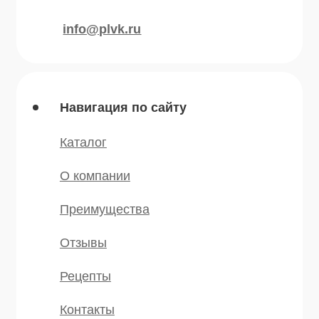
Травы
Сушеные овощи
Мы в соц.сетях
* — принадлежит компании Meta,
признанной экстремистской и
запрещённой на территории РФ
©️ 2007 — 2025 Все права защищены