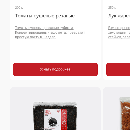
Узнать подробнее
Узнать
500 г.
250 г.
Перец черный горошек
Морковь сушена