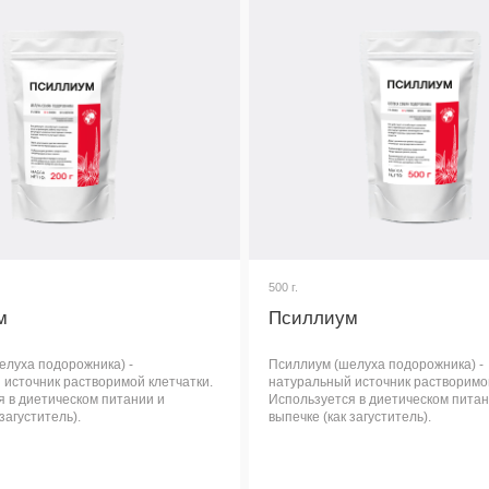
Псиллиум
орожника) -
Псиллиум (шелуха подорожника) -
 растворимой клетчатки.
натуральный источник растворимой клетчатки.
ческом питании и
Используется в диетическом питании и
ль).
выпечке (как загуститель).
 подробнее
Узнать подробнее