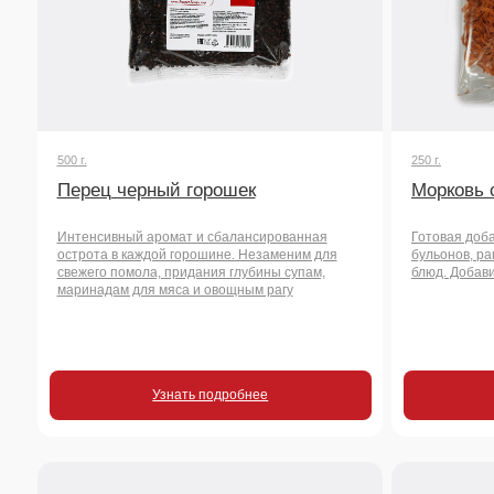
Интенсивный аромат и сбалансированная
Готовая добавка для 
острота в каждой горошине. Незаменим для
бульонов, рагу, плова,
свежего помола, придания глубины супам,
блюд. Добавит пользу 
маринадам для мяса и овощным рагу
Узнать подробнее
Узнать
90 г.
200 г.