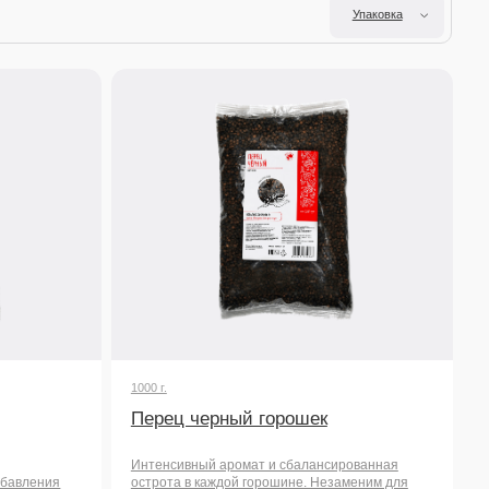
1000 г.
Перец черный горошек
Интенсивный аромат и сбалансированная
острота в каждой горошине. Незаменим для
свежего помола, придания глубины супам,
маринадам для мяса и овощным рагу