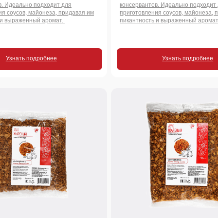
 подробнее
Узнать подробнее
500 г.
ушеный
Лук жареный сушеный
з хлопот! Готовый
Вкус жареного лука без хлопот! Готовый
я картофеля, супов,
хрустящий топпинг для картофеля, супов,
еров и хот-догов.
стейков, салатов, бургеров и хот-догов.