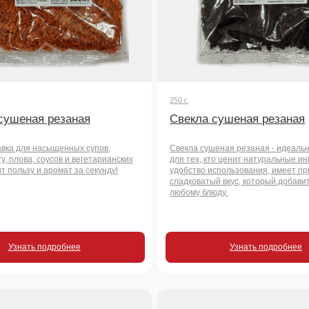
насыщенных супов,
Свекла сушеная резаная - идеальный продукт
 соусов и вегетарианских
для тех, кто ценит натуральные ингредиенты и
и аромат за секунду!
удобство использования, имеет приятный
сладковатый вкус, который добавит яркости
любому блюду.
 подробнее
Узнать подробнее
500 г.