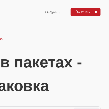
Где купить
info@plvk.ru
кетах -
вка
Упаковка