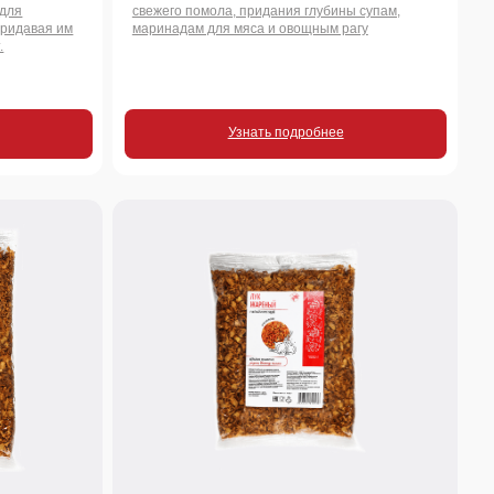
Узнать подробнее
1000 г.
Лук жареный сушеный
Вкус жареного лука без хлопот! Готовый
хрустящий топпинг для картофеля, супов,
стейков, салатов, бургеров и хот-догов.