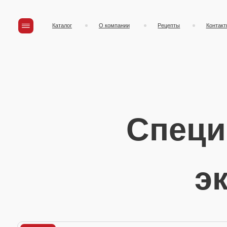
Каталог
О компании
Рецепты
Контакты
Специи 
эко
Все
Приправы
Специи
Травы
Сушены