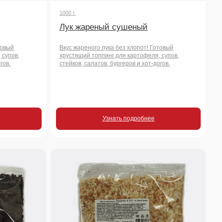
Узнать подробнее
250 г.
Смесь сушеных овощей
"Морковь, лук"