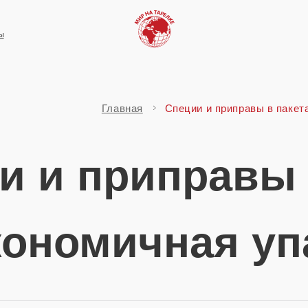
Главная
Специи и приправы в пакетах
и приправы в па
номичная упако
е овощи
Прочее