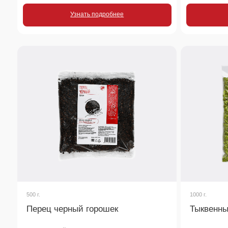
500 г.
1000 г.
Перец черный горошек
Тыквенные сем
Интенсивный аромат и сбалансированная
Семена тыквы можно и
острота в каждой горошине. Незаменим для
добавлять в салаты и
свежего помола, придания глубины супам,
выпечки. Они имеют п
маринадам для мяса и овощным рагу
Узнать подробнее
Узнать
Остались воп
или хотите на