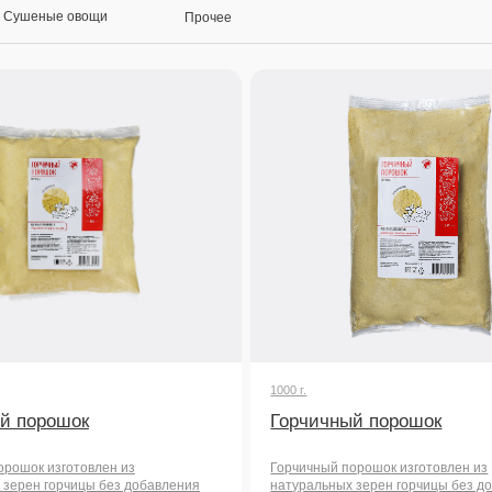
1000 г.
шок
Горчичный порошок
готовлен из
Горчичный порошок изготовлен из
рчицы без добавления
натуральных зерен горчицы без добавления
но подходит для
консервантов. Идеально подходит для
, майонеза, придавая им
приготовления соусов, майонеза, придавая им
енный аромат.
пикантность и выраженный аромат.