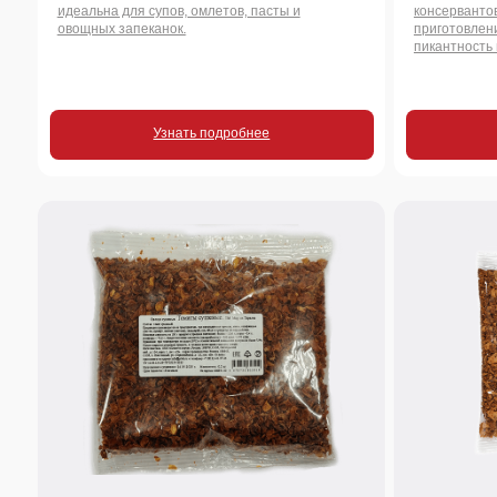
Узнать подробнее
Узнать
200 г.
250 г.
Томаты сушеные резаные
Лук жареный с
Томаты сушеные резаные кубиком.
Вкус жареного лука бе
Концентрированный вкус лета: превратят
хрустящий топпинг дл
простую пасту в шедевр.
стейков, салатов, бург