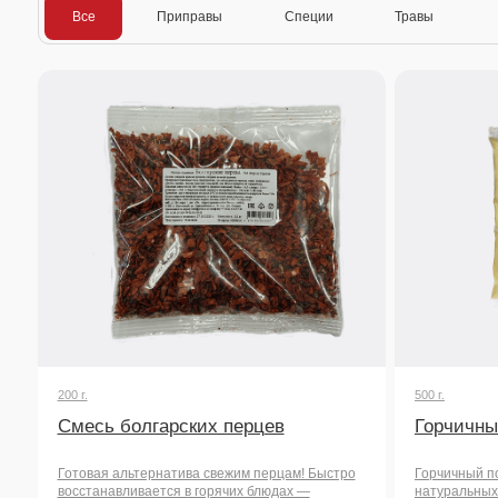
200 г.
500 г.
Смесь болгарских перцев
Горчичный поро
Готовая альтернатива свежим перцам! Быстро
Горчичный порошок из
восстанавливается в горячих блюдах —
натуральных зерен го
идеальна для супов, омлетов, пасты и
консервантов. Идеаль
овощных запеканок.
приготовления соусов
пикантность и выраж