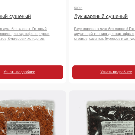
 подробнее
Узнать подробнее
250 г.
я резаная
Свекла сушеная резаная