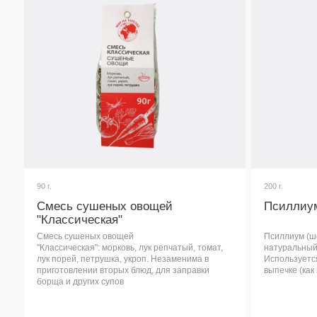
Смесь сушеных овощей
Псиллиум
"Классическая"
Смесь сушеных овощей
Псиллиум (шелуха под
"Классическая": морковь, лук репчатый, томат,
натуральный источник
лук порей, петрушка, укроп. Незаменима в
Используется в диети
приготовлении вторых блюд, для заправки
выпечке (как загустите
борща и других супов
Узнать подробнее
Узнать