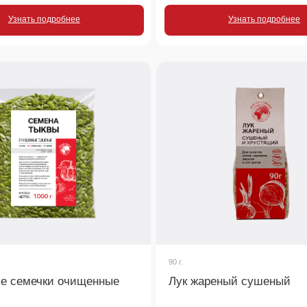
90 г.
ечки очищенные
Лук жареный сушеный
спользовать как закуску,
Вкус жареного лука без хлопот! Готовый
ли использовать для
хрустящий топпинг для картофеля, супов,
риятный ореховый вкус.
стейков, салатов и бургеров.
 подробнее
Узнать подробнее
росы
чать