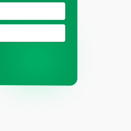
ц.сетях
ит компании Meta, признанной
й и запрещённой на территории РФ