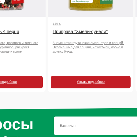
140 г.
ь 4 перца
Приправа "Хмели-сунели"
ого, розового и зеленого
Знаменитая грузинская смесь трав и специй.
гурманов: раскроет
Незаменима для сациви, чахохбили, лобио и
ороде и гриле.
других блюд.
 подробнее
Узнать подробнее
росы