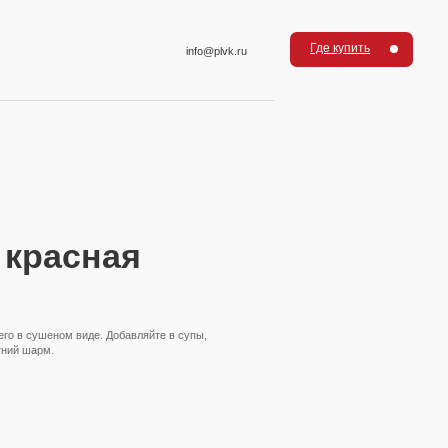
Где купить
info@plvk.ru
 красная
его в сушеном виде. Добавляйте в супы,
тний шарм.