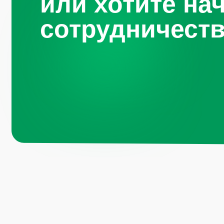
или хотите на
сотрудничест
Навигация по 
Санкт-
Петербург, Октябрьская
набережная, д.104
Каталог
О компании
+7 (812) 441-37-23
Преимущества
Пн - Пт: 9:00-18:00