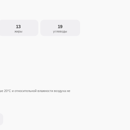
13
19
жиры
углеводы
ше 20°С и относительной влажности воздуха не