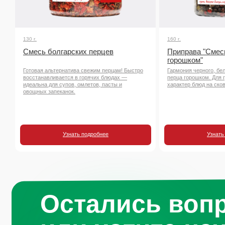
130 г.
160 г.
Смесь болгарских перцев
Приправа "Смес
горошком"
Готовая альтернатива свежим перцам! Быстро
Гармония черного, бел
восстанавливается в горячих блюдах —
перца горошком. Для 
идеальна для супов, омлетов, пасты и
характер блюд на сков
овощных запеканок.
Узнать подробнее
Узнать
Остались воп