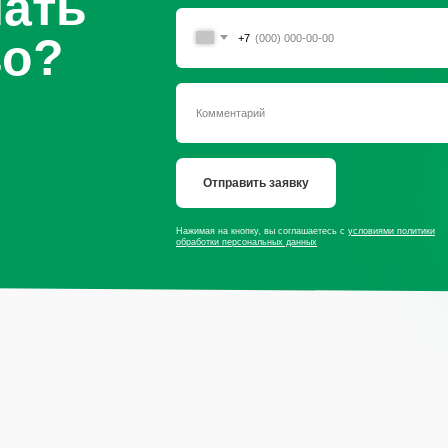
чать
во?
+7
Отправить заявку
Нажимая на кнопку, вы соглашаетесь с
условиями политики
обработки персональных данных
сайту
Продукция
Мы в со
Приправы
Специи
Травы
* — принадлеж
экстремистско