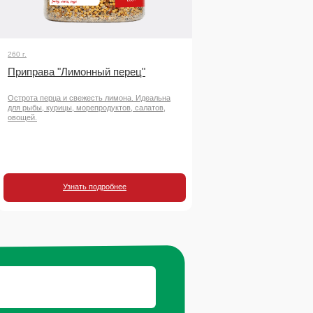
260 г.
Приправа "Лимонный перец"
Острота перца и свежесть лимона. Идеальна
для рыбы, курицы, морепродуктов, салатов,
овощей.
Узнать подробнее