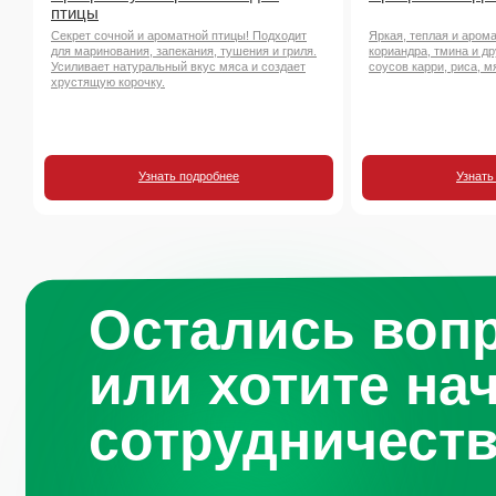
птицы
Секрет сочной и ароматной птицы! Подходит
Яркая, теплая и аром
для маринования, запекания, тушения и гриля.
кориандра, тмина и д
Усиливает натуральный вкус мяса и создает
соусов карри, риса, м
хрустящую корочку.
Узнать подробнее
Узнать
Остались воп
или хотите на
сотрудничест