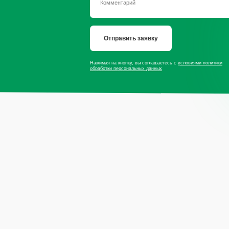
Отправить заявку
Нажимая на кнопку, вы соглашаетесь с
условиями политики
обработки персональных данных
сайту
Продукция
Мы в со
Приправы
Специи
Травы
* — принадлеж
экстремистско
Сушеные овощи