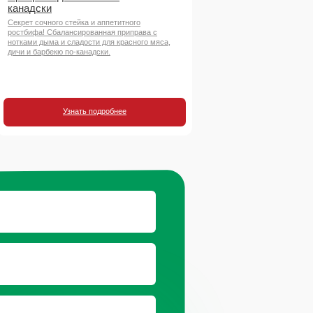
канадски
Секрет сочного стейка и аппетитного
ростбифа! Сбалансированная приправа с
нотками дыма и сладости для красного мяса,
дичи и барбекю по-канадски.
Узнать подробнее