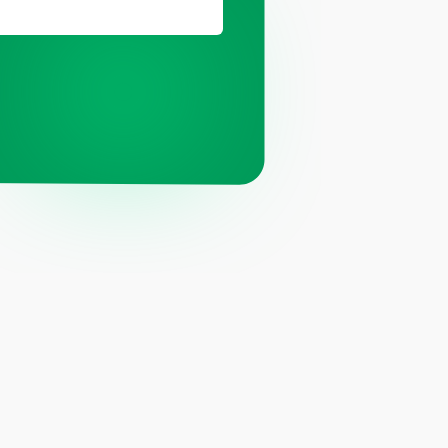
ц.сетях
ит компании Meta, признанной
й и запрещённой на территории РФ