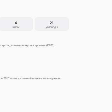
4
21
жиры
углеводы
екстроза, усилитель вкуса и аромата (Е621)
ше 20°С и относительной влажности воздуха не