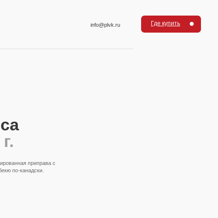
Где купить
info@plvk.ru
са
г.
сированная приправа с
бекю по-канадски.