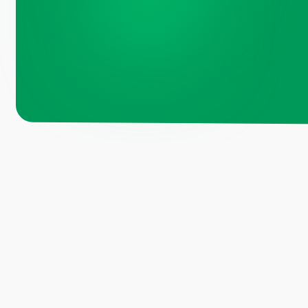
Навигация по 
Санкт-
Петербург, Октябрьская
набережная, д.104
Каталог
О компании
+7 (812) 441-37-23
Преимущества
Пн - Пт: 9:00-18:00
Отзывы
Рецепты
Москва, Рязанский проспект, д.
Контакты
8А стр 14
Блог