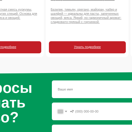
атная смесь куркумы,
Базилик, тимьян, орегано, майоран, чабер и
ругих специй. Основа для
шалфей — идеальны для пасты, запеченных
яса и овощей.
овощей, мяса. Яркий, но гармоничный аромат:
сладковато-пряный с горчинкой.
 подробнее
Узнать подробнее
росы
чать
во?
+7