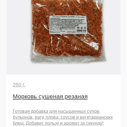
Морковь сушеная резаная
Све
Готовая добавка для насыщенных супов,
Свек
бульонов, рагу, плова, соусов и вегетарианских
для 
блюд. Добавит пользу и аромат за секунду!
удоб
слад
любо
Узнать подробнее