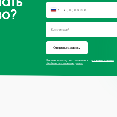
чать
+7
во?
Отправить заявку
Нажимая на кнопку, вы соглашаетесь с
условиями политики
обработки персональных данных
 сайту
Продукция
Мы в с
Приправы
Специи
Травы
* — принадлеж
экстремистско