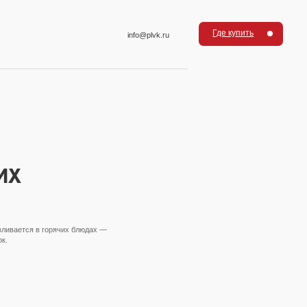
Где купить
info@plvk.ru
их
вливается в горячих блюдах —
к.