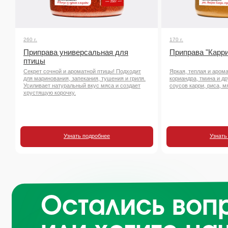
260 г.
170 г.
Приправа универсальная для
Приправа "Карри
птицы
Секрет сочной и ароматной птицы! Подходит
Яркая, теплая и аром
для маринования, запекания, тушения и гриля.
кориандра, тмина и д
Усиливает натуральный вкус мяса и создает
соусов карри, риса, м
хрустящую корочку.
Узнать подробнее
Узнать
Остались воп