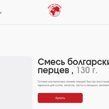
Смесь болгарск
перцев ,
130 г.
Готовая альтернатива свежим перцам! Быстро восстана
идеальна для супов, омлетов, пасты и овощных запекано
Купить