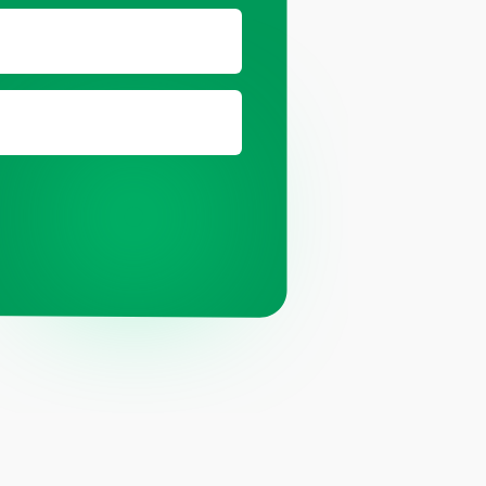
оц.сетях
ит компании Meta, признанной
й и запрещённой на территории РФ