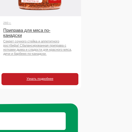
260 г.
Приправа для мяса по-
канадски
Секрет сочного стейка и аппетитного
ростбифа! Сбалансированная приправа с
нотками дыма и сладости для красного мяса,
дичи и барбекю по-канадски.
Узнать подробнее