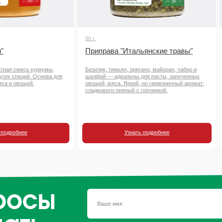
50 г.
"
Приправа "Итальянские травы"
атная смесь куркумы,
Базилик, тимьян, орегано, майоран, чабер и
ругих специй. Основа для
шалфей — идеальны для пасты, запеченных
яса и овощей.
овощей, мяса. Яркий, но гармоничный аромат:
сладковато-пряный с горчинкой.
 подробнее
Узнать подробнее
росы