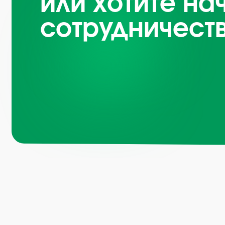
или хотите на
сотрудничест
Навигация по
Санкт-
Петербург, Октябрьская
набережная, д.104
Каталог
О компании
+7 (812) 441-37-
23
Преимущества
Пн - Пт: 9:00-18:00