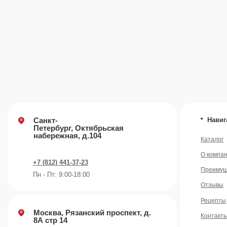
Каталог
О компании
+7 (812) 441-37-23
Преимущества
Пн - Пт: 9:00-18:00
Отзывы
Рецепты
Москва, Рязанский проспект, д.
Контакты
8А стр 14
Блог
+7 (495) 665-01-04
Пн - Пт: 9:00-18:00
Email
info@plvk.ru
©️ 2007 — 2026 Все права защищены
Политика конфид