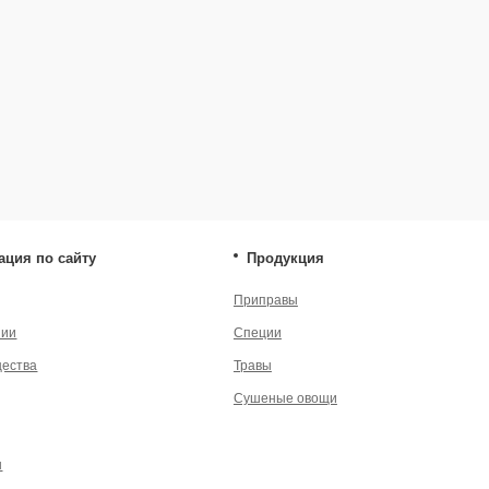
Приправы
Специи
Травы
* — принадлеж
экстремистско
Сушеные овощи
енциальности