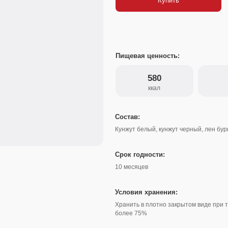
Пищевая ценность:
580
22
ккал
белки
Состав:
Кунжут белый, кунжут черный, лен бурый
Срок годности:
10 месяцев
Условия хранения:
Хранить в плотно закрытом виде при температуре не вы
более 75%
Варианты упаковки:
Банка
500 г
Банка
1 кг