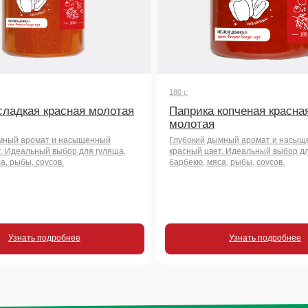
я красная молотая
Паприка копченая красная
молотая
мат и насыщенный
Глубокий дымный аромат и насыщенный
ный выбор для гуляша,
красный цвет. Идеальный выбор для гуляша,
соусов.
барбекю, мяса, рыбы, соусов.
 подробнее
Узнать подробнее
росы
чать
во?
+7