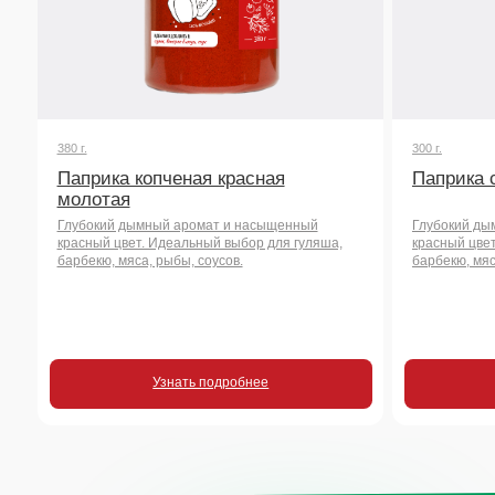
Паприка копченая красная
Паприка сладка
молотая
Глубокий дымный аромат и насыщенный
Глубокий дымный аро
красный цвет. Идеальный выбор для гуляша,
красный цвет. Идеаль
барбекю, мяса, рыбы, соусов.
барбекю, мяса, рыбы, 
Узнать подробнее
Узнать
Остались воп
или хотите на
сотрудничест