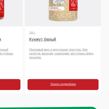
Кунжут белый
Ореховый вкус и хрустящая текстура. Для
салатов, выпечки, панировки, восточных блюд,
посыпки.
Узнать подробнее