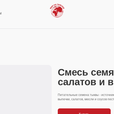
Смесь семян для
салатов и выпеч
Питательные семена тыквы - источник цинка, магния и б
выпечки, салатов, мюсли и соусов песто.
Купить