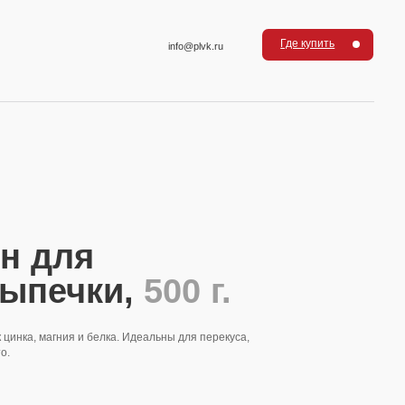
Где купить
info@plvk.ru
ки,
500 г.
елка. Идеальны для перекуса,