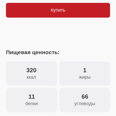
Пищевая ценность:
320
1
ккал
жиры
11
66
белки
углеводы
Состав:
Лук репчатый, морковь сушёная