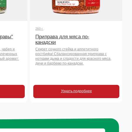
Секрет сочного стейка и аппетитного
ростбифа! Сбалансированная приправа с
нотками дыма и сладости для красного мяса,
дичи и барбекю по-канадски.
Узнать подробнее