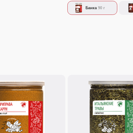
50 г.
и"
Приправа "Итальянские травы"