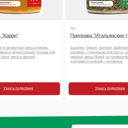
атная смесь куркумы,
Базилик, тимьян, орегано, майоран, чабер и
угих специй. Основа для
шалфей — идеальны для пасты, запеченных
яса и овощей.
овощей, мяса. Яркий, но гармоничный аромат:
сладковато-пряный с горчинкой.
 подробнее
Узнать подробнее
росы
чать
во?
+7