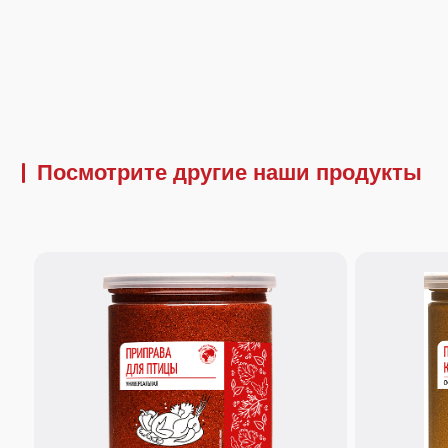
Посмотрите другие наши продукты
260 г.
170 г.
Приправа универсальная для
Приправа "Карр
птицы