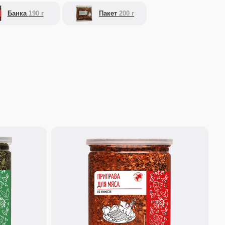
260 г.
Приправа для мяса по-
канадски