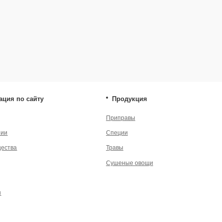
Травы
* — принадлеж
экстремистско
Сушеные овощи
енциальности