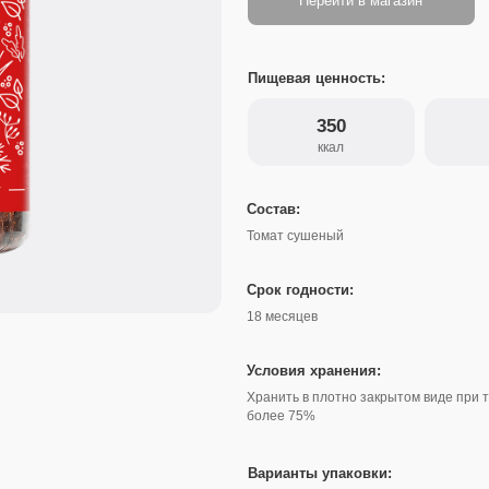
Пищевая ценность:
350
13
ккал
белки
Состав:
Томат сушеный
Срок годности:
18 месяцев
Условия хранения:
Хранить в плотно закрытом виде при температуре не вы
более 75%
Варианты упаковки:
Банка
90 г
Банка
190 г