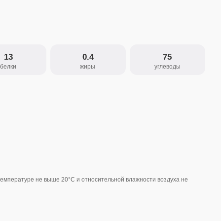
0.4
75
жиры
углеводы
ше 20°С и относительной влажности воздуха не
Пакет
200 г