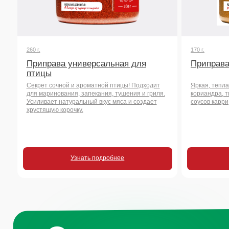
Секрет сочной и ароматной птицы! Подходит
Яркая, теплая и аром
для маринования, запекания, тушения и гриля.
кориандра, тмина и др
Усиливает натуральный вкус мяса и создает
соусов карри, риса, м
хрустящую корочку.
Узнать подробнее
Узнать
Остались воп
или хотите на
сотрудничест