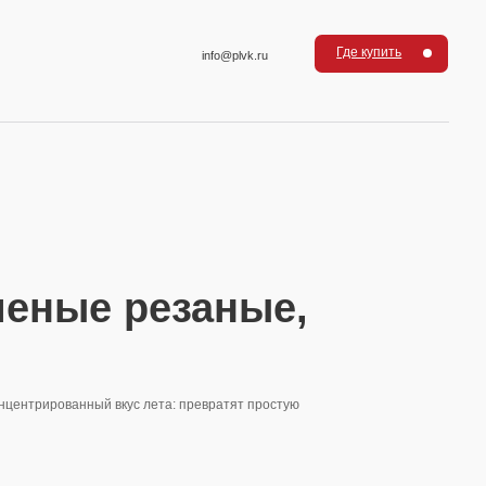
Где купить
info@plvk.ru
 резаные,
кус лета: превратят простую