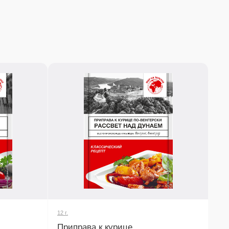
12 г.
Приправа к курице
по-венгерски
Придает курице характерный венгерский вкус с
доминированием паприки. Идеальна для
запекания и тушения.
Узнать подробнее