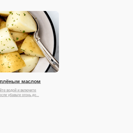
слом
ите
о...