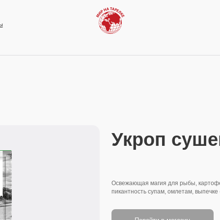
Укроп сушенный
Освежающая магия для рыбы, картофеля в мундире и ле
пикантность супам, омлетам, выпечке (лепешки) и гречес
Перейти в магазин