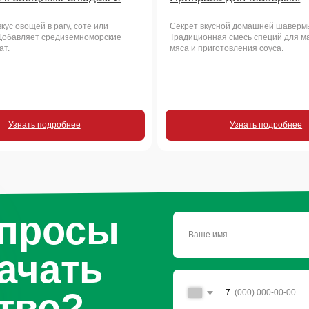
росы
чать
во?
+7
Отправить заявку
Нажимая на кнопку, вы соглашаетесь с
условиями политики
обработки персональных данных