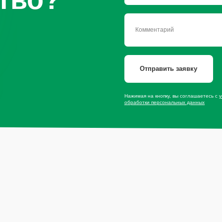
сайту
Продукция
Мы в со
Приправы
Специи
Травы
* — принадлеж
экстремистско
Сушеные овощи