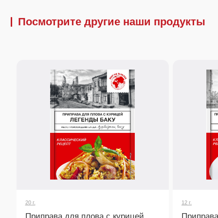
20 г.
12 г.
Приправа для плова с курицей
Приправа к ов
рагу
Специально создана для плова с курицей.
Раскрывает вкус овоще
Придает блюду восточный аромат, золотистый
запеканках. Добавляе
цвет и гармоничный вкус.
нотки и аромат.
Узнать подробнее
Узнать