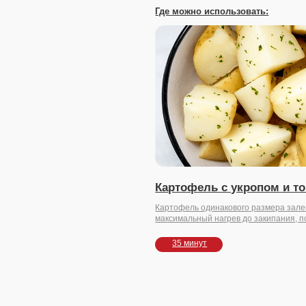
Картофель с укропом и топлёным ма
Картофель одинакового размера залейте водой и включ
максимальный нагрев до закипания, после убавьте огонь д
35 минут