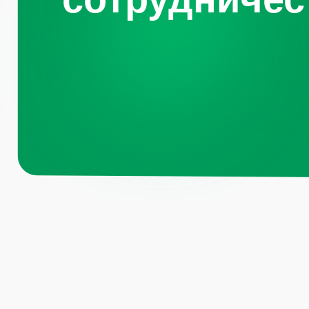
Навигация по 
Санкт-
Петербург, Октябрьская
набережная, д.104
Каталог
О компании
+7 (812) 441-37-23
Преимущества
Пн - Пт: 9:00-18:00
Отзывы
Рецепты
Москва, Рязанский проспект, д.
Контакты
8А стр 14
Блог
+7 (495) 665-01-04