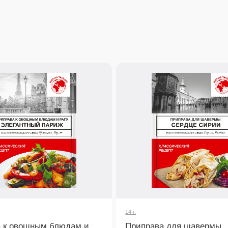
14 г.
ощным блюдам и
Приправа для шавермы
й в рагу, соте или
Секрет вкусной домашней шавермы.
т средиземноморские
Традиционная смесь специй для маринования
мяса и приготовления соуса.
 подробнее
Узнать подробнее