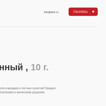
Где купить
info@plvk.ru
 ,
10 г.
тних салатов! Придает
кому дзадзики.