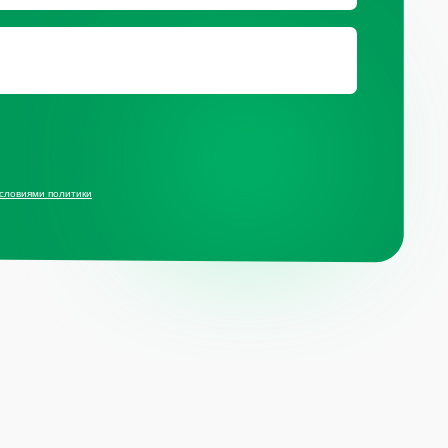
ц.сетях
ит компании Meta, признанной
й и запрещённой на территории РФ