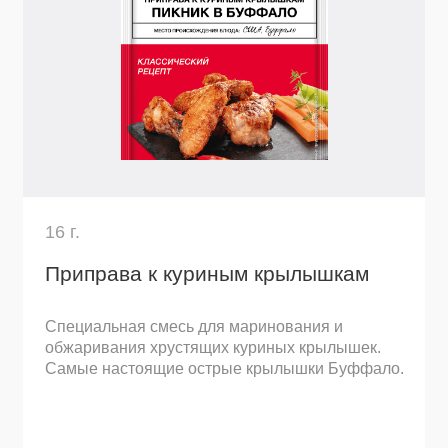
обжаривания хрустящих куриных крылышек.
запе
Самые настоящие острые крылышки Буффало.
при 
Узнать подробнее
Остались вопросы