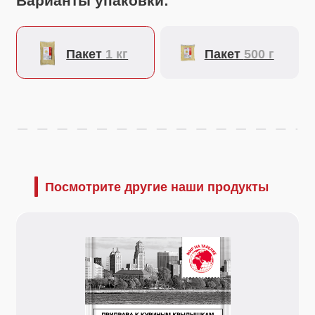
Посмотрите другие наши продукты
16 г.
50 г.
Приправа к куриным крылышкам
Уни
Специальная смесь для маринования и
Улуч