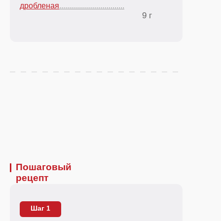
дробленая
.................................
9 г
Пошаговый
рецепт
Шаг 1