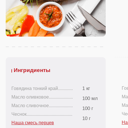
Ингридиенты
1 кг
Говя
Говядина тонкий край.............
Масл
Масло оливковое.....................
100 мл
Масл
Масло сливочное.....................
100 г
Чесно
Чеснок........................................
10 г
На
Наша смесь перцев