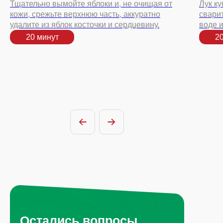
Тщательно вымойте яблоки и, не очищая от
Лук ку
кожи, срежьте верхнюю часть, аккуратно
свари
удалите из яблок косточки и сердцевину.
воде и
20 минут
2
Остались вопросы