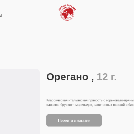
Орегано ,
12 г.
Классическая итальянская пряность с горьковато-прян
салатов, брускетт, маринадов, запеченных овощей и блю
Перейти в магазин