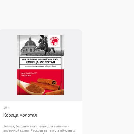
16 г.
Корица молотая
Теплая, бархатистая специя для выпечки и
восточной кухни. Раскрывает вкус в яблочных