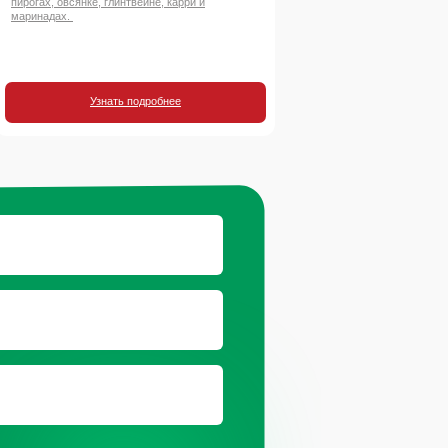
пирогах, овсянке, глинтвейне, карри и
маринадах.
Узнать подробнее