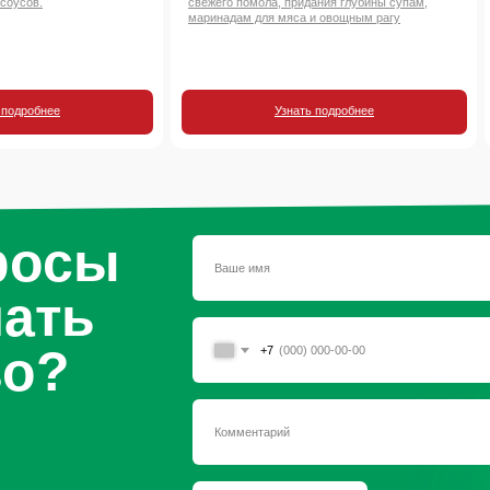
 соусов.
свежего помола, придания глубины супам,
маринадам для мяса и овощным рагу
 подробнее
Узнать подробнее
росы
чать
во?
+7