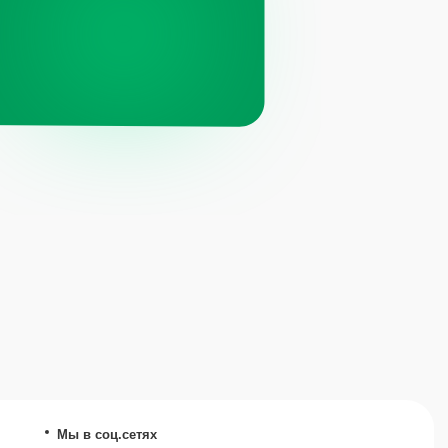
ц.сетях
ит компании Meta, признанной
й и запрещённой на территории РФ