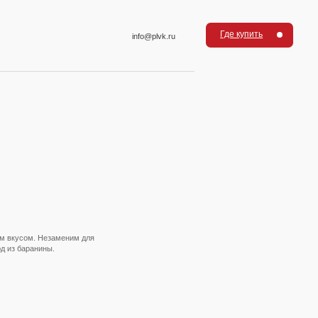
Где купить
info@plvk.ru
ым вкусом. Незаменим для
д из баранины.