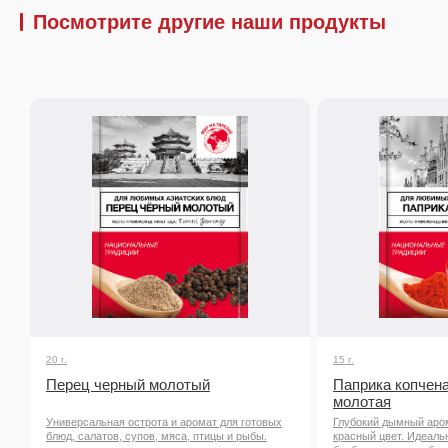
Посмотрите другие наши продукты
20 г.
15 г.
Перец черный молотый
Паприка копчена
молотая
Универсальная острота и аромат для готовых
Глубокий дымный аро
блюд, салатов, супов, мяса, птицы и рыбы.
красный цвет. Идеаль