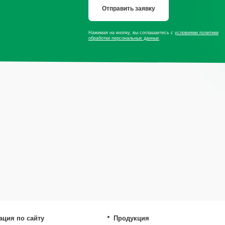
Отправить заявку
Нажимая на кнопку, вы соглашаетесь с
условиями политики
обработки персональных данных
сайту
Продукция
Мы в со
Приправы
Специи
Травы
* — принадлеж
экстремистско
Сушеные овощи