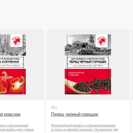
20 г.
я красная
Перец черный горошек
мат и насыщенный
Интенсивный аромат и сбалансированная
ный выбор для гуляша,
острота в каждой горошине. Незаменим для