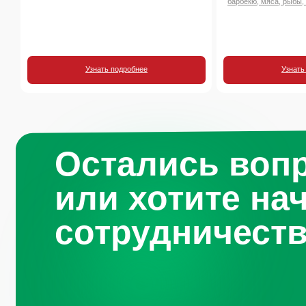
барбекю, мяса, рыбы,
Узнать подробнее
Узнать
Остались воп
или хотите на
сотрудничест