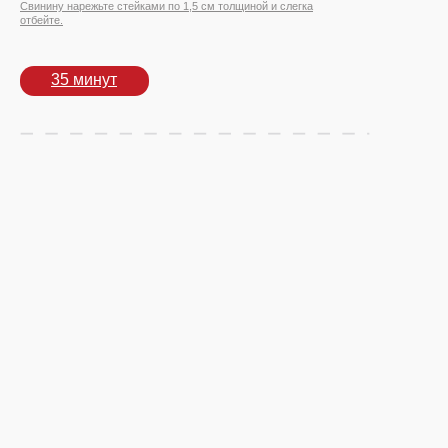
Свинину нарежьте стейками по 1,5 см толщиной и слегка
отбейте.
35 минут