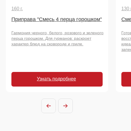
160 г.
130 г
Приправа "Смесь 4 перца горошком"
Сме
Гармония черного, белого, розового и зеленого
Гото
перца горошком. Для гурманов: раскроет
восс
характер блюд на сковороде и гриле.
идеа
запе
Узнать подробнее