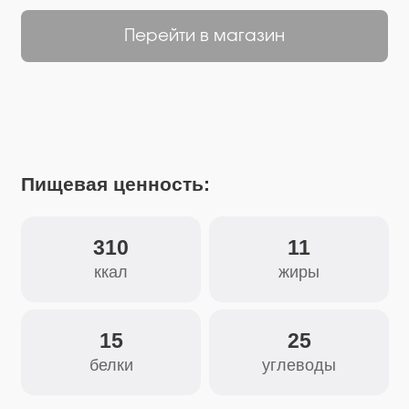
Пищевая ценность:
310
11
ккал
жиры
15
25
белки
углеводы
Состав:
Тмин, лавровый лист, перец душистый,
перец чёрный, перец белый