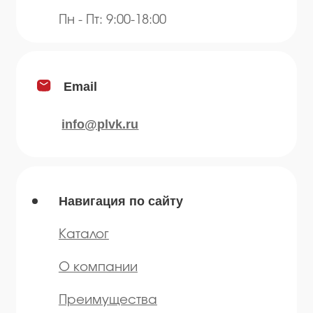
Продукция
Приправы
Специи
Травы
Сушеные овощи
Мы в соц.сетях