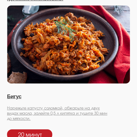
Бигус
Нарежьте капусту соломкой, обжарьте на двух
видах масла, залейте 0,5 л кипятка и тушите 30 мин
до мягкости.
20 минут
Посмотрите другие наши продукты