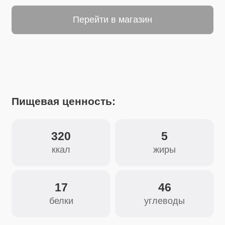
Пищевая ценность:
320
5
ккал
жиры
17
46
белки
углеводы
Состав:
Чеснок, паприка, пажитник, куркума