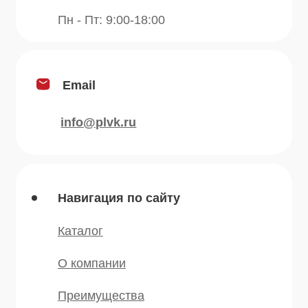
Продукция
Приправы
Специи
Травы
Сушеные овощи
Мы в соц.сетях