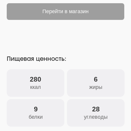
Пищевая ценность:
280
6
ккал
жиры
9
28
белки
углеводы
Состав:
Орегано, мускатный орех, тимьян,
куркума, перец белый, перец красный
острый