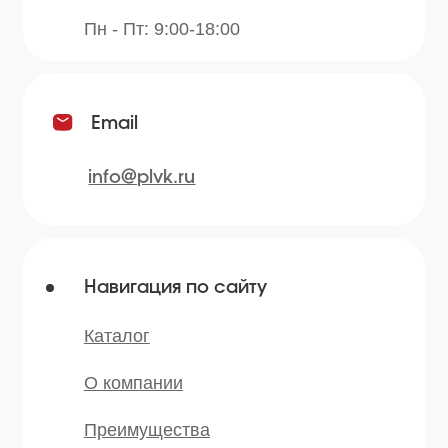
Продукция
Приправы
Специи
Травы
Сушеные овощи
Мы в соц.сетях