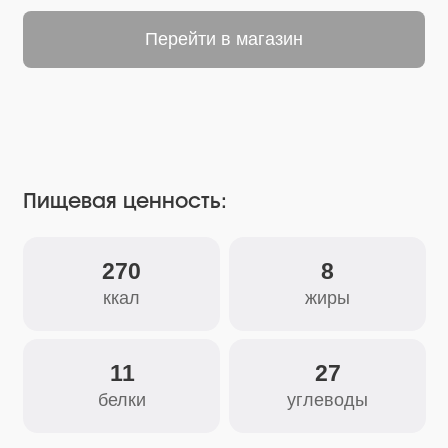
Пищевая ценность:
270
8
ккал
жиры
11
27
белки
углеводы
Состав:
Базилик, майоран, куркума, кориандр,
пажитник, лавровый лист, мята, укроп,
сельдерей, петрушка, перец красный