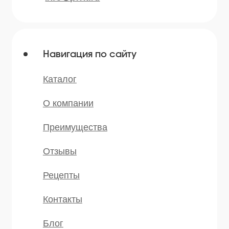
Сушеные овощи
Мы в соц.сетях
* — принадлежит компании Meta,
признанной экстремистской и
запрещённой на территории РФ
©️ 2007 — 2025 Все права защищены
Политика конфиденциальности