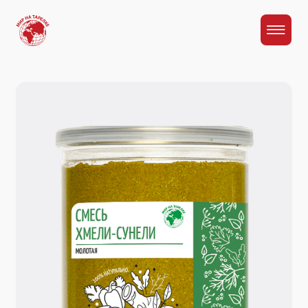
Главная
Каталог
Приправа "Хмели-сунели"