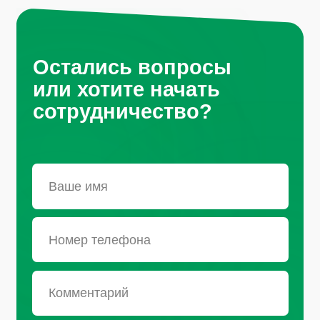
Нажимая на кнопку, вы соглашаетесь с
условиями политики обработки
персональных данных
Санкт-Петербург, Октябрьская
набережная, д.104
+7 (812) 441-37-23
Пн - Пт: 9:00-18:00