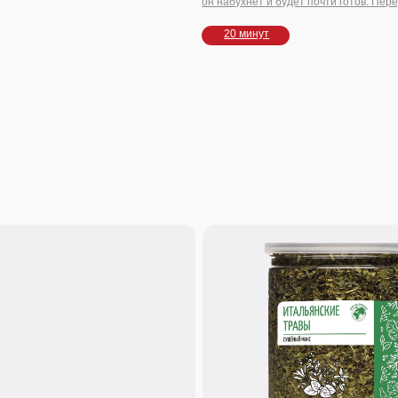
50 г.
и"
Приправа "Итальянские травы"
атная смесь куркумы,
Базилик, тимьян, орегано, майоран, чабер и
угих специй. Основа для
шалфей — идеальны для пасты, запеченных
яса и овощей.
овощей, мяса. Яркий, но гармоничный аромат: