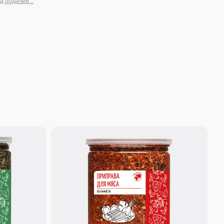
260 г.
Приправа для мяса по-
канадски
Секрет сочного стейка и аппетитного
ростбифа! Сбалансированная приправа с
нотками дыма и сладости для красного мяса,