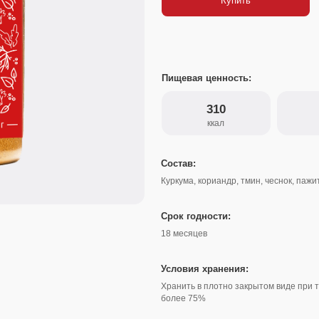
Пищевая ценность:
310
12
ккал
белки
Состав:
Куркума, кориандр, тмин, чеснок, пажитник, имбирь, кориц
Срок годности:
18 месяцев
Условия хранения:
Хранить в плотно закрытом виде при температуре не вы
более 75%
Варианты упаковки:
Банка 170 г
саше-пакет