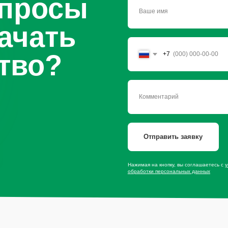
Нажимая на кнопку, вы соглашаетесь с
условиями политики
обработки персональных данных
сайту
Продукция
Мы в со
Приправы
Специи
Травы
* — принадлеж
экстремистско