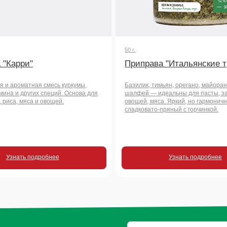
сладковато-пряный с горчинкой.
 подробнее
Узнать подробнее
росы
чать
во?
+7
Отправить заявку