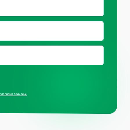
ц.сетях
ит компании Meta, признанной
й и запрещённой на территории РФ