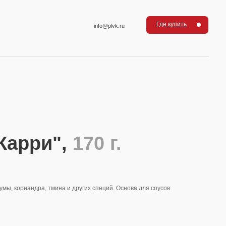
Где купить
info@plvk.ru
",
170 г.
ина и других специй. Основа для соусов