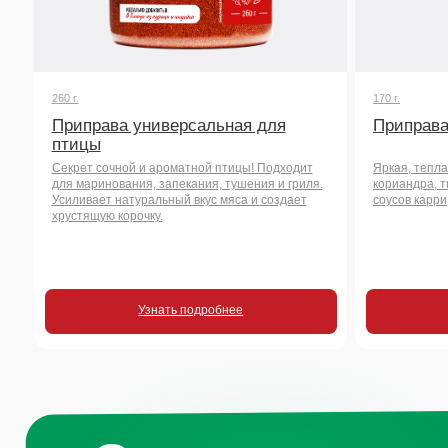
хрустящую корочку.
Узнать подробнее
Узнать
Остались воп
или хотите на
сотрудничест