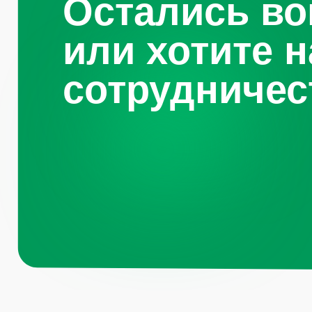
Навигация по 
Санкт-
Петербург, Октябрьская
набережная, д.104
Каталог
О компании
+7 (812) 441-37-23
Преимущества
Пн - Пт: 9:00-18:00