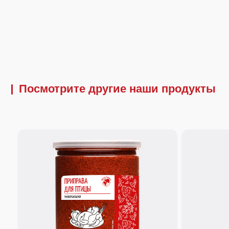
Посмотрите другие наши продукты
260 г.
170 г.
Приправа универсальная для
Приправа "Карр
птицы
Секрет сочной и ароматной птицы! Подходит
Яркая, теплая и аром
для маринования, запекания, тушения и гриля.
кориандра, тмина и др
Усиливает натуральный вкус мяса и создает
соусов карри, риса, м