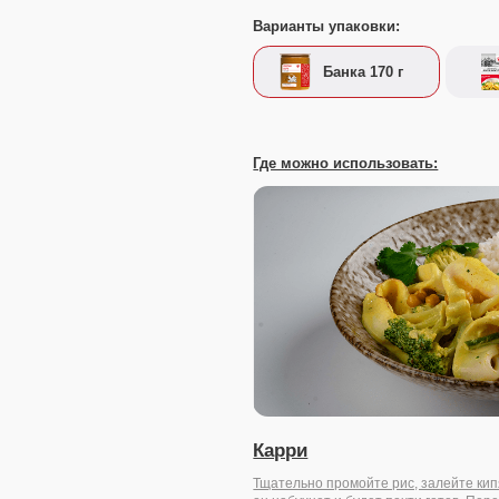
Где можно использовать:
Карри
Тщательно промойте рис, залейте кипятком 1:1, накройт
он набухнет и будет почти готов. Перед подачей...
20 минут