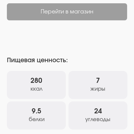
Пищевая ценность:
280
7
ккал
жиры
9.5
24
белки
углеводы
Состав:
Орегано, розмарин, базилик,
майоран, тимьян