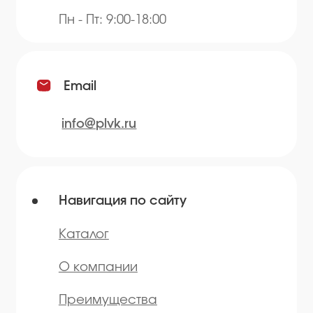
Продукция
Приправы
Специи
Травы
Сушеные овощи
Мы в соц.сетях