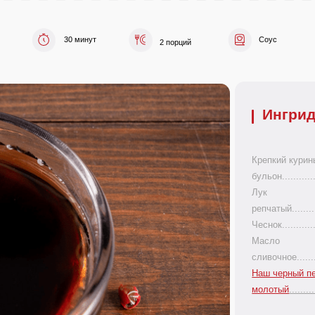
30 минут
Соус
2 порций
Ингридиенты
Крепкий куриный
бульон........................................
Лук
репчатый......................................
Чеснок.........................................
Масло
сливочное....................................
Наш черный перец
молотый
....................................