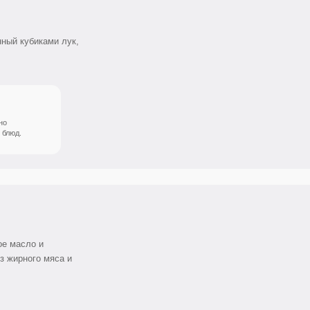
 и
о мяса и