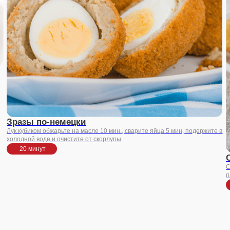
ой воде и очистите от скорлупы
 минут
Сыр фри пив
Сыр нарежьте бруск
паприкой, потом во 
40 минут
росы
чать
во?
+7