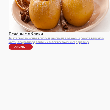
холодн
20
Остались воп
или хотите на
сотрудничест