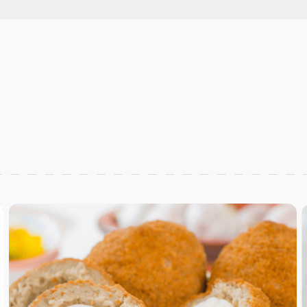
ы по-немецки
биком обжарьте на масле 10 мин., сварите яйца 5 мин, подержите в