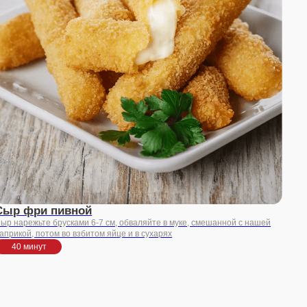
ной
ами 6-7 см, обваляйте в муке, смешанной с нашей
взбитом яйце и в сухарях