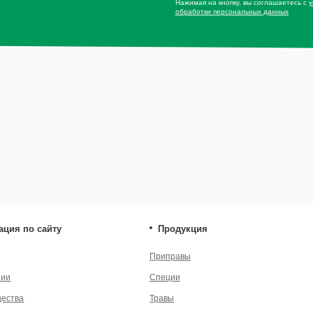
Специи
Травы
* — принадлеж
экстремистско
Сушеные овощи
енциальности