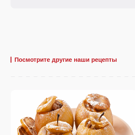
Печёные яблоки
Тщательно вымойте яблоки и, не очищая от кожи, срежьте верхнюю
часть, аккуратно удалите из яблок косточки и сердцевину.
20 минут
Зраз
Лук ку