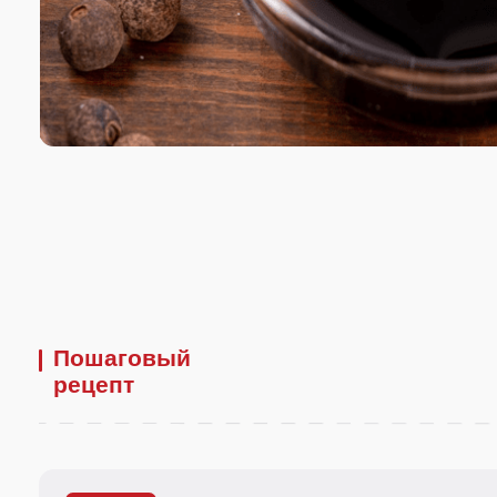
Пошаговый
рецепт
Шаг
1
В горячий куриный бульон засыпьте наш чёрный перец, порезанный куб
чеснок и варите 1 ч на медленном огне.
Полезный