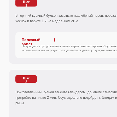
совет
Не доводите соус до кипения, иначе перец потеряет аромат. Соус можно
использовать как ингредиент блюда либо как дип-соус для уже готовых блюд.
Шаг
2
Приготовленный бульон взбейте блендером, добавьте сливочное масло
прогрейте на плите 2 мин. Соус идеально подойдет к блюдам из жирног
рыбы.
Посмотрите другие наши рецепты