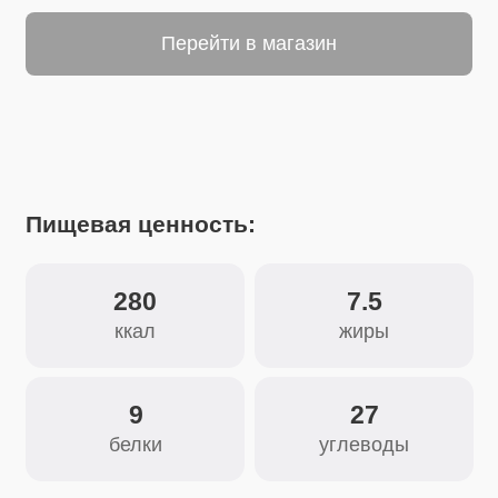
Пищевая ценность:
280
7.5
ккал
жиры
9
27
белки
углеводы
Состав:
Тимьян (чабрец)