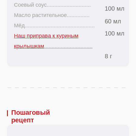
крылышкам
................................
8 г
Пошаговый
рецепт
Шаг 1
Разрежьте крылышки пополам, сложите в
удобную миску для маринования.