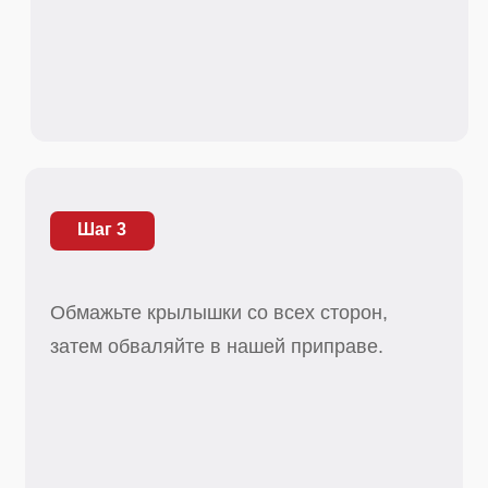
Шаг 4
Расстелите пергамент на противне,
разложите крылья так, чтобы не касались
друг друга