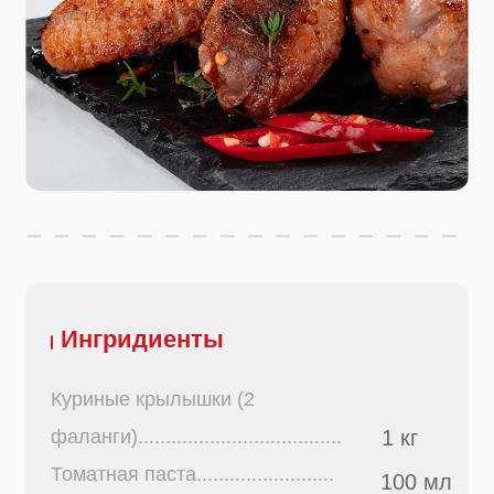
Ингридиенты
Куриные крылышки (2
фаланги).....................................
1 кг
Томатная паста.........................
100 мл
Соевый соус.............................
100 мл
Масло растительное...............
60 мл
Мёд..............................................
100 мл
Наш приправа к куриным