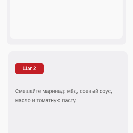
Смешайте маринад: мёд, соевый соус,
масло и томатную пасту.
Шаг 3
Обмажьте крылышки со всех сторон,
затем обваляйте в нашей приправе.