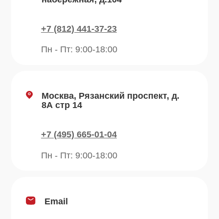
Блог
Продукция
Приправы
Специи
Травы
Сушеные овощи
Мы в соц.сетях