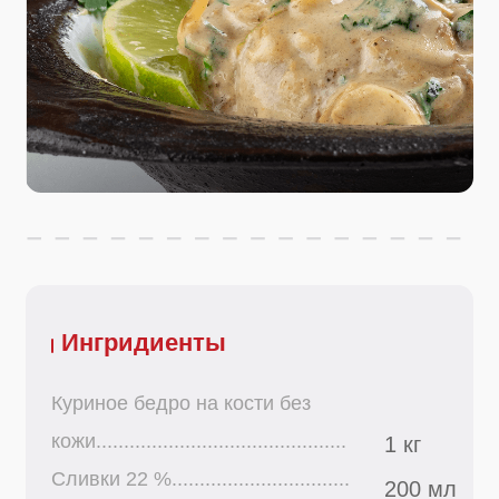
Ингридиенты
Куриное бедро на кости без
кожи.............................................
1 кг
Сливки 22 %................................
200 мл
Зелень петрушки........................
10 г
Зелень кинзы..............................
10 г
Чеснок........................................
10 г
Масло растительное...............