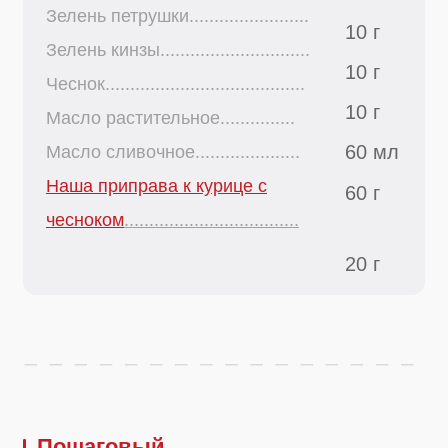
60 мл
Масло сливочное.....................
Наша приправа к курице с
60 г
чесноком
...................................
20 г
Пошаговый
рецепт
Шаг 1
Куриное бедро разрежьте на кусочки с