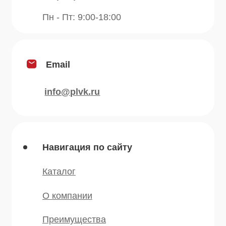
Травы
Сушеные овощи
Мы в соц.сетях
* — принадлежит компании Meta,
признанной экстремистской и
запрещённой на территории РФ
©️ 2007 — 2025 Все права защищены