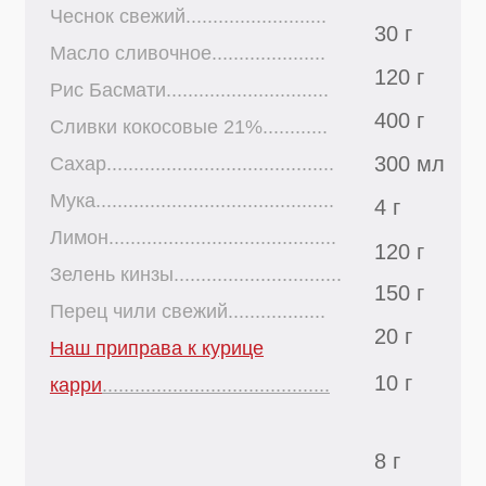
300 мл
Сахар..........................................
Мука............................................
4 г
Лимон..........................................
120 г
Зелень кинзы...............................
150 г
Перец чили свежий..................
20 г
Наш приправа к курице
10 г
карри
..........................................
8 г
Пошаговый
рецепт