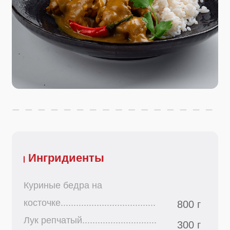
Ингридиенты
Куриные бедра на
косточке.....................................
800 г
Лук репчатый.............................
300 г
Чеснок свежий..........................
30 г
Масло сливочное.....................
120 г
Рис Басмати..............................
400 г
Сливки кокосовые 21%............