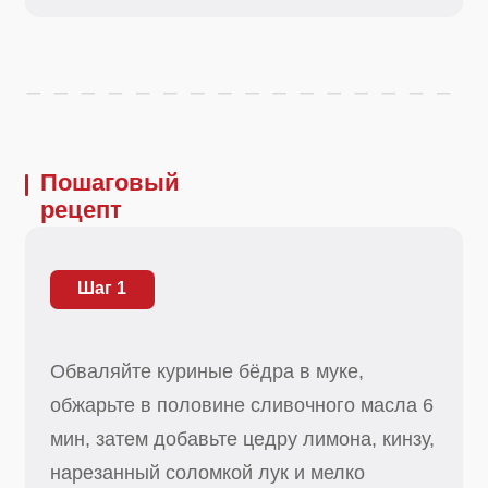
Шаг 1
Обваляйте куриные бёдра в муке,
обжарьте в половине сливочного масла 6
мин, затем добавьте цедру лимона, кинзу,
нарезанный соломкой лук и мелко
нарезанный чеснок. Залейте 1 л кипятка,
положите чили целиком, нашу приправу,
сахар, соль по вкусу и тушите 1 ч.
Полезный совет
Натрите курицу не мукой, а сухим
молоком, так блюдо будет ещё более