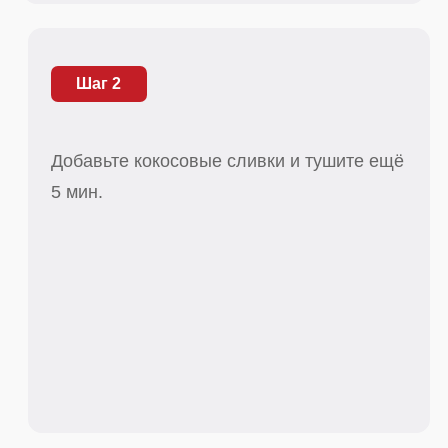
Шаг 3
Залейте рис 800 мл кипятка, добавьте
сливочное масло и сок целого лимона и
варите 10 мин.