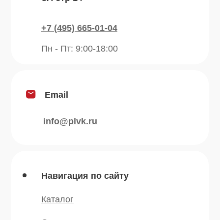
Продукция
Приправы
Специи
Травы
Сушеные овощи
Мы в соц.сетях
* — принадлежит компании Meta,
признанной экстремистской и
запрещённой на территории РФ