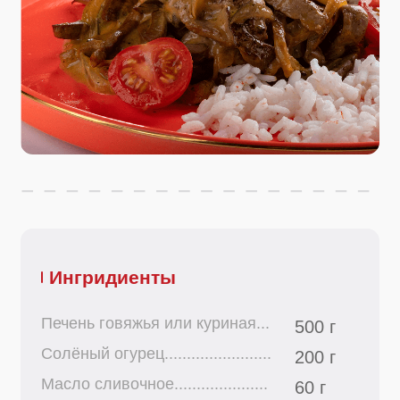
Ингридиенты
Печень говяжья или куриная...
500 г
Солёный огурец........................
200 г
Масло сливочное.....................
60 г
Морковь.....................................
100 г
Масло растительное...............
60 мл
Лук репчатый.............................
300 г
Чеснок........................................
5 г