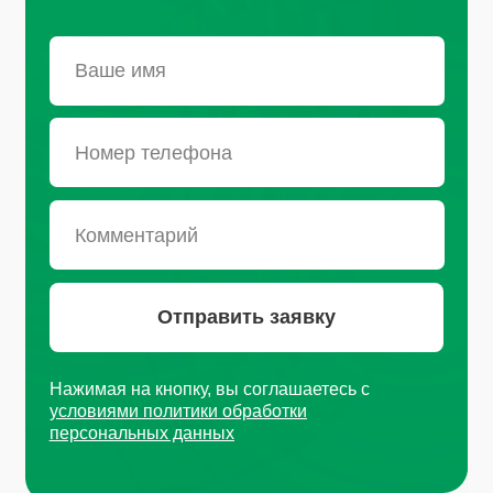
набережная, д.104
+7 (812) 441-37-23
Пн - Пт: 9:00-18:00
Москва, Рязанский проспект, д.
8А стр 14
+7 (495) 665-01-04
Пн - Пт: 9:00-18:00
Email
info@plvk.ru