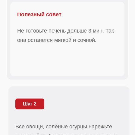
Шаг 2
Все овощи, солёные огурцы нарежьте
соломкой и обжарьте на двух маслах до
полной готовности. Добавьте томатную
пасту, мелко нарезанный чеснок, сливки,
нашу приправу для потрошков и паштета
и тушите 5 мин. Соедините с печенью,
добавьте кинзу и тушите ещё 1,5 мин.
Шаг 3