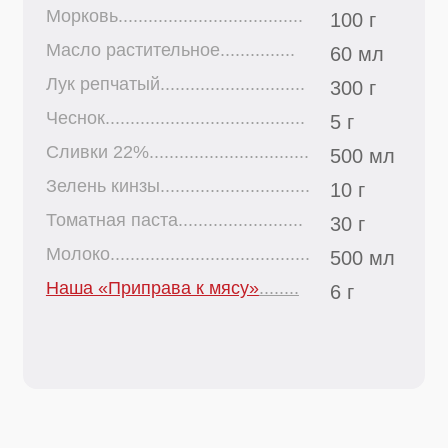
Сливки 22%................................
500 мл
Зелень кинзы..............................
10 г
Томатная паста.........................
30 г
Молоко........................................
500 мл
Наша «Приправа к мясу»
........
6 г
Пошаговый
рецепт
Шаг 1