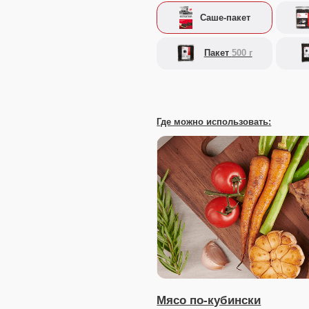
Где можно использовать:
Мясо по-кубински
Свинину нарежьте стейками по 1,5 см толщиной и слегка
35 минут