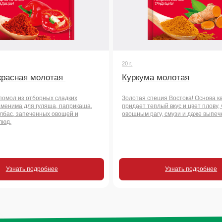
печенных овощей и
овощным рагу, смузи и даже выпечке.
 подробнее
Узнать подробнее
росы
чать
во?
+7