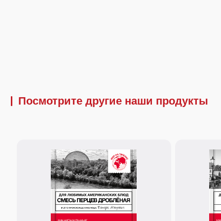
Посмотрите другие наши продукты
20 г.
18 г.
Смесь перцев дробленая
Паприка красна
Гармоничное сочетание разных видов перца
Нежнейший помол из 
горошком (черный, белый, душистый,
перцев. Незаменима д