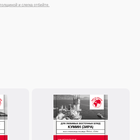
20 г.
Кумин (зира)
Пряность с теплым, землистым, слегка
цитрусовым оттенком – ключ к аутентичному