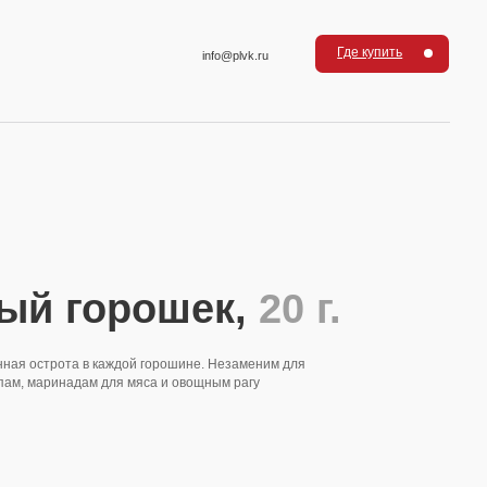
Где купить
info@plvk.ru
рошек,
20 г.
ждой горошине. Незаменим для
я мяса и овощным рагу