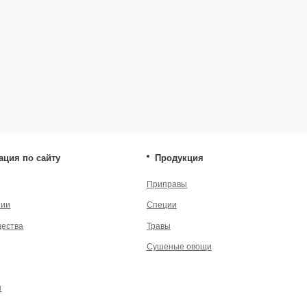
Травы
* — принадлеж
экстремистско
Сушеные овощи
енциальности