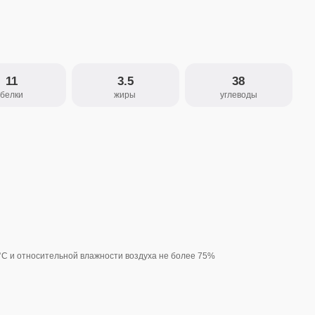
3.5
38
жиры
углеводы
й влажности воздуха не более 75%
Банка
380 г