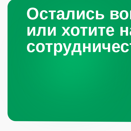
Навигация по 
Санкт-
Петербург, Октябрьская
набережная, д.104
Каталог
О компании
+7 (812) 441-37-23