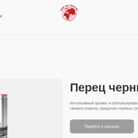
Перец черный го
Интенсивный аромат и сбалансированная острота в ка
свежего помола, придания глубины супам, маринадам дл
Перейти в магазин