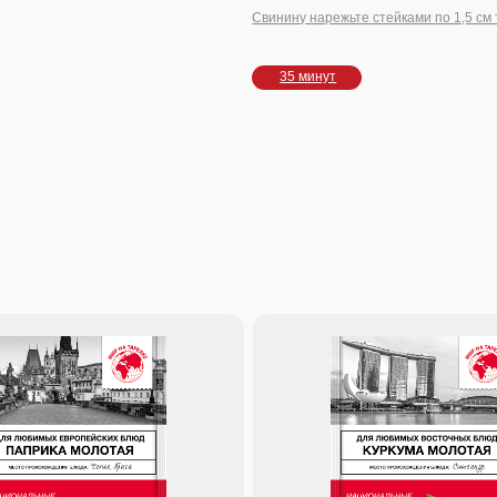
20 г.
я молотая
Куркума молотая
отборных сладких
Золотая специя Востока! Основа карри,
ля гуляша, паприкаша,
придает теплый вкус и цвет плову, чечевице,