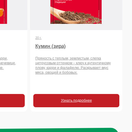
плову, карри и фалафелю. Раскрывает вкус
мяса, овощей и бобовых.
Узнать подробнее