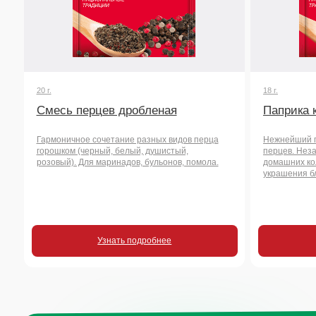
розовый). Для маринадов, бульонов, помола.
домашних колбас, за
украшения блюд.
Узнать подробнее
Узнать
Остались воп
или хотите на
сотрудничест