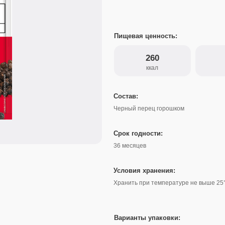
Пищевая ценность:
260
11
ккал
белки
Состав:
Черный перец горошком
Срок годности:
36 месяцев
Условия хранения:
Хранить при температуре не выше 25°С и относительно
Варианты упаковки:
Саше-пакет
Банка
170 г
Пакет
500 г
Пакет
1 кг