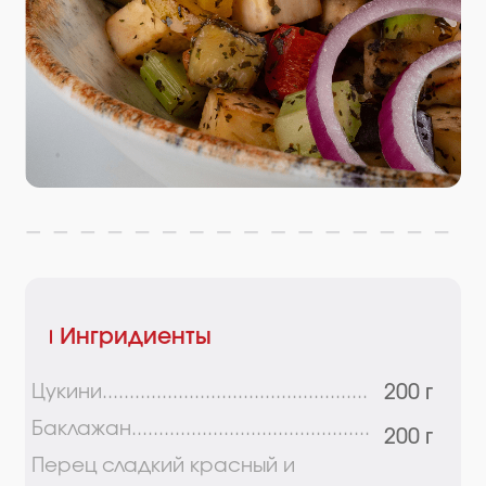
Ингридиенты
Цукини.................................................
200 г
Баклажан............................................
200 г
Перец сладкий красный и
жёлтый.................................................
200 г
Лук репчатый.....................................
100 г
Морковь свежая...............................
100 г
Чеснок................................................