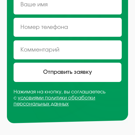
+7 (812) 441-37-23
Пн - Пт: 9:00-18:00
Москва, Рязанский проспект,
д. 8А стр 14
+7 (495) 665-01-04
Пн - Пт: 9:00-18:00
Email
info@plvk.ru