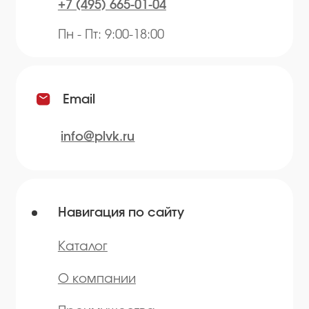
Приправы
Специи
Травы
Сушеные овощи
Мы в соц.сетях
* — принадлежит компании Meta,
признанной экстремистской и
запрещённой на территории РФ