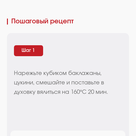
Нарежьте кубиком баклажаны,
цукини, смешайте и поставьте в
духовку вялиться на 160°С 20 мин.
Полезный совет
Вяленые цукини и баклажаны лучше
впитают масло и блюдо не будет
жирным.