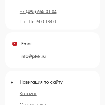
Травы
Сушеные овощи
Мы в соц.сетях
* — принадлежит компании Meta,
признанной экстремистской и
запрещённой на территории РФ
©️ 2007 — 2025 Все права защищены