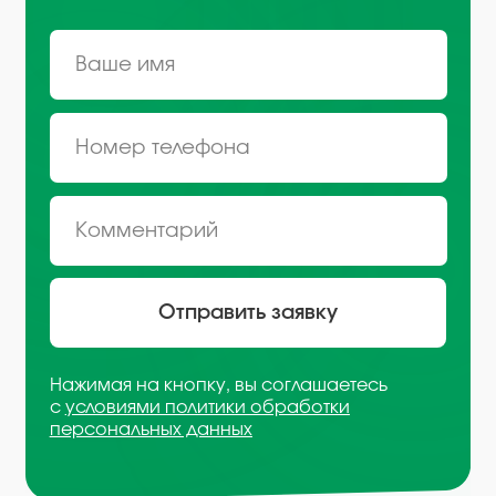
Москва, Рязанский проспект,
д. 8А стр 14
+7 (495) 665-01-04
Пн - Пт: 9:00-18:00
Email
info@plvk.ru
Навигация по сайту
Каталог