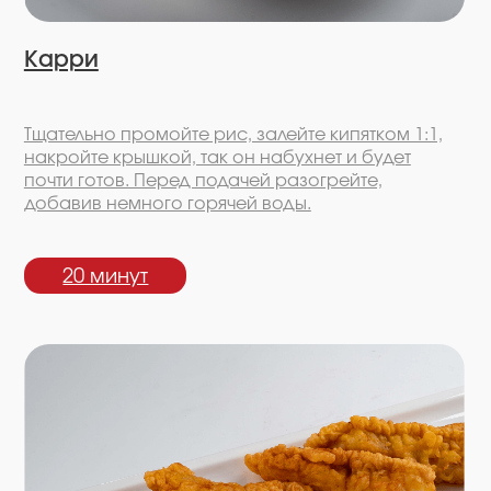
20 минут
Фиш энд чипс
Филе трески нарежьте длинными брусками
8-10 см, смочите 25 мл лимонного сока.