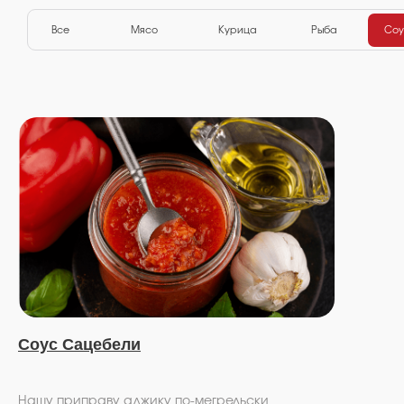
Все
Мясо
Курица
Рыба
Соу
Соус Сацебели
Нашу приправу аджику по-мегрельски