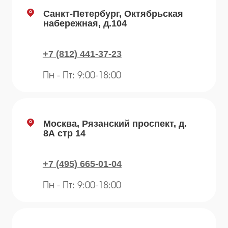
Блог
Продукция
Приправы
Специи
Травы
Сушеные овощи
Мы в соц.сетях